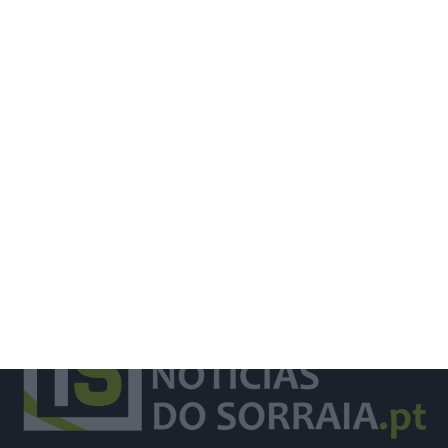
ULS Lezíria reforça transformação
digital na saúde através do projeto
Value4Health