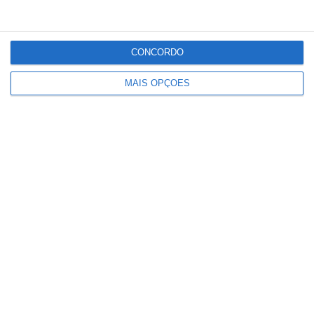
CONCORDO
Cinema ao ar livre regressa à
Azinhaga com três sessões gratuitas
MAIS OPÇÕES