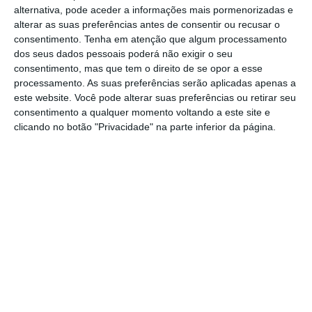
alternativa, pode aceder a informações mais pormenorizadas e
alterar as suas preferências antes de consentir ou recusar o
O Clube Desportivo “Os Águias” de Alpiarça
consentimento.
Tenha em atenção que algum processamento
dos seus dados pessoais poderá não exigir o seu
sagraram-se campeões regionais de XCO,
consentimento, mas que tem o direito de se opor a esse
no Encontro Regional de Escolas de Ciclismo
processamento. As suas preferências serão aplicadas apenas a
este website. Você pode alterar suas preferências ou retirar seu
da Associação de Ciclismo de Santarém,
consentimento a qualquer momento voltando a este site e
que decorreu a 13 de outubro, nos
clicando no botão "Privacidade" na parte inferior da página.
Marrazes, concelho de Leiria.
Nas suas páginas nas redes sociais, o clube
alpiarcense congratula-se pela conquista do
título regional e por atingir “todos os objetivos
com um sorriso no rosto”, numa época
recheada de títulos a nível individual e
coletivo na modalidade.