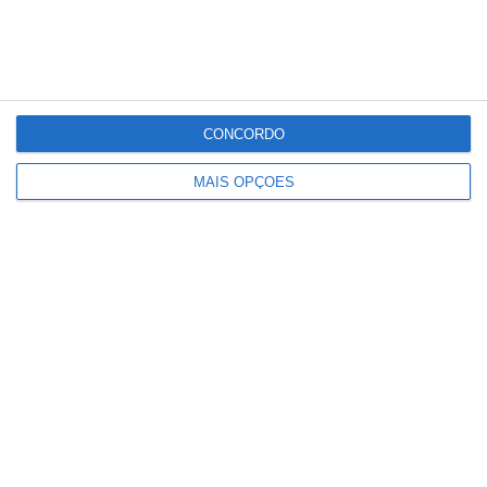
CONCORDO
MAIS OPÇÕES
Comunidade que vivia em
construções ilegais em São
Domingos vai ser realojada por
privado que adquiriu o terreno