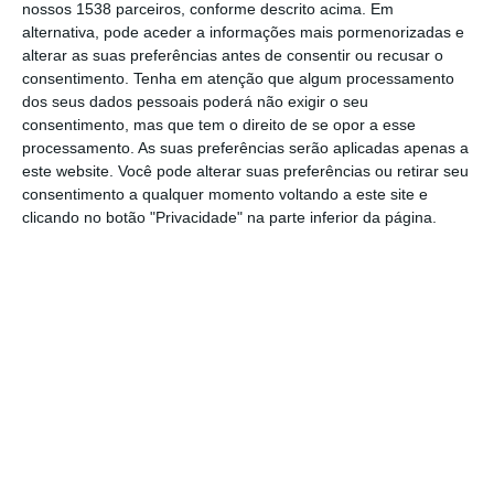
nossos 1538 parceiros, conforme descrito acima. Em
com os descontos no ISP.
alternativa, pode aceder a informações mais pormenorizadas e
alterar as suas preferências antes de consentir ou recusar o
consentimento.
Tenha em atenção que algum processamento
O governante, que esteve hoje na
dos seus dados pessoais poderá não exigir o seu
inauguração das instalações da Euronext no
consentimento, mas que tem o direito de se opor a esse
Porto, disse que “há muito tempo que
processamento. As suas preferências serão aplicadas apenas a
este website. Você pode alterar suas preferências ou retirar seu
Portugal está em infração nesta matéria, mas
consentimento a qualquer momento voltando a este site e
tem vindo a ajustar-se.
clicando no botão "Privacidade" na parte inferior da página.
A notícia da carta foi avançada pelo Jornal
de Negócios.
“Já no ano passado fizemos ajustamentos
como a CE pretende”, disse o ministro,
alertando que “isso claro que obriga a mexer
no preço final da gasolina e produtos
petrolíferos, o que não é uma boa notícia”.