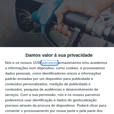
Damos valor à sua privacidade
Nós e os nossos 1538
parceiros
armazenamos e/ou acedemos
a informações num dispositivo, como cookies, e processamos
dados pessoais, como identificadores únicos e informações
padrão enviadas por um dispositivo para publicidade e
O ministro da Economia e da Coesão
conteúdos personalizados, medição de publicidade e
Territorial, Manuel Castro Almeida, admitiu
conteúdos, pesquisa de audiências e desenvolvimento de
serviços.
Com a sua permissão, nós e os nossos parceiros
hoje “ajustamentos” no preço dos
poderemos usar identificação e dados de geolocalização
combustíveis, após uma carta da Comissão
precisos através da procura de dispositivos. Poderá clicar para
consentir o processamento por nossa parte e pela parte dos
Europeia (CE) a instar o Governo a acabar