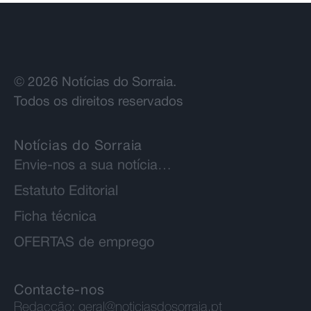
© 2026 Notícias do Sorraia.
Todos os direitos reservados
Notícias do Sorraia
Envie-nos a sua notícia…
Estatuto Editorial
Ficha técnica
OFERTAS de emprego
Contacte-nos
Redacção:
geral@noticiasdosorraia.pt