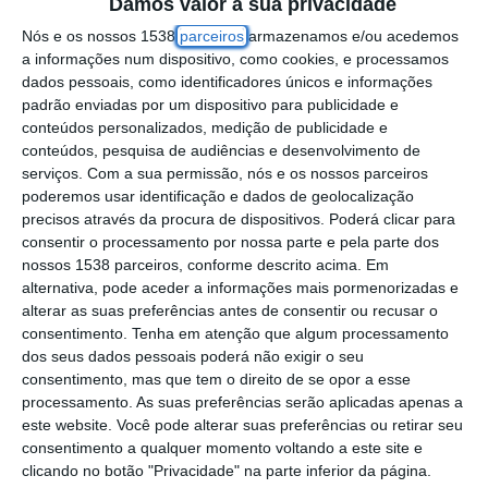
médicos, ainda sem qualquer reforço
Damos valor à sua privacidade
confirmado, mas já com a presença do novo
Nós e os nossos 1538
parceiros
armazenamos e/ou acedemos
a informações num dispositivo, como cookies, e processamos
treinador, Filipe Coelho, que foi oficializado
dados pessoais, como identificadores únicos e informações
no domingo.
padrão enviadas por um dispositivo para publicidade e
conteúdos personalizados, medição de publicidade e
conteúdos, pesquisa de audiências e desenvolvimento de
A formação lisboeta inicia a pré-temporada
serviços.
Com a sua permissão, nós e os nossos parceiros
com um dia exclusivamente dedicado a
poderemos usar identificação e dados de geolocalização
precisos através da procura de dispositivos. Poderá clicar para
exames médicos e testes físicos, que
consentir o processamento por nossa parte e pela parte dos
antecedem os primeiros treinos no Estádio
nossos 1538 parceiros, conforme descrito acima. Em
Pina Manique, em Lisboa, apesar da casa
alternativa, pode aceder a informações mais pormenorizadas e
alterar as suas preferências antes de consentir ou recusar o
‘emprestada’ se localizar em Rio Maior.
consentimento.
Tenha em atenção que algum processamento
dos seus dados pessoais poderá não exigir o seu
De acordo com o Casa Pia, apresentaram-se
consentimento, mas que tem o direito de se opor a esse
processamento. As suas preferências serão aplicadas apenas a
no início da pré-temporada todos os
este website. Você pode alterar suas preferências ou retirar seu
jogadores que fazem parte dos quadros do
consentimento a qualquer momento voltando a este site e
clube, à exceção dos futebolistas cuja saída
clicando no botão "Privacidade" na parte inferior da página.