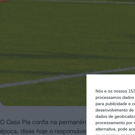
Nós e os nossos 15
processamos dados p
para publicidade e 
desenvolvimento de 
dados de geolocaliza
O Casa Pia confia na permanência na I Liga de fu
processamento por n
alternativa, pode ac
época, disse hoje o responsável dos lisboetas, 