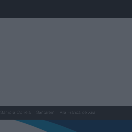
Samora Correia
Santarém
Vila Franca de Xira