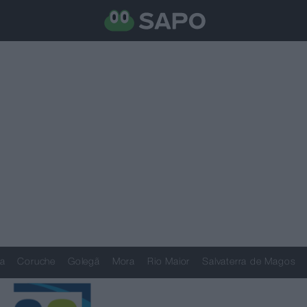
a
Coruche
Golegã
Mora
Rio Maior
Salvaterra de Magos