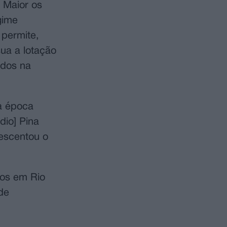
 Maior os
gime
 permite,
ua a lotação
ados na
a época
dio] Pina
escentou o
vos em Rio
de