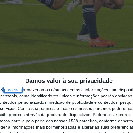
Damos valor à sua privacidade
38
parceiros
armazenamos e/ou acedemos a informações num dispositi
essoais, como identificadores únicos e informações padrão enviadas 
conteúdos personalizados, medição de publicidade e conteúdos, pesqui
serviços.
Com a sua permissão, nós e os nossos parceiros poderemos 
ção precisos através da procura de dispositivos. Poderá clicar para co
tebol e em Rio Maior, onde joga transitoriamente
ossa parte e pela parte dos nossos 1538 parceiros, conforme descrit
eder a informações mais pormenorizadas e alterar as suas preferência
na apresentação do impacto económico dos jogos 