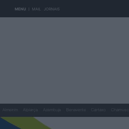
MENU
MAIL
JORNAIS
Almeirim
Alpiarça
Azambuja
Benavente
Cartaxo
Chamusc