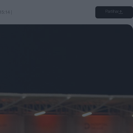
Partilhar
15:14
|