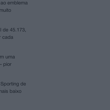
o ao emblema
muito
l de 45.173,
r cada
com uma
 pior
 Sporting de
mais baixo