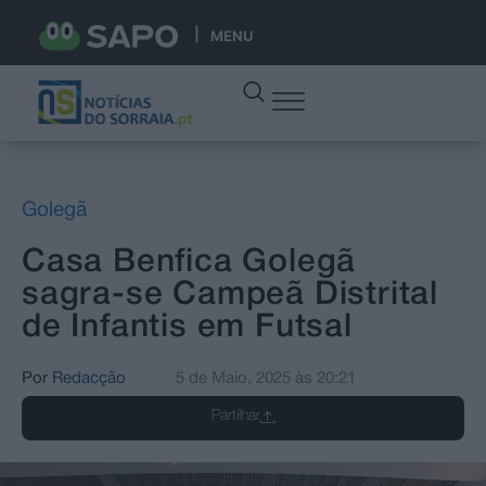
MENU
Golegã
Casa Benfica Golegã
sagra-se Campeã Distrital
de Infantis em Futsal
Por
Redacção
5 de Maio, 2025
às
20:21
Partilhar