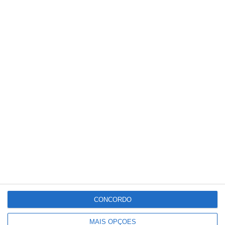
Parque Municipal da Chamusca
recebe tarde de música e eclipse
CONCORDO
MAIS OPÇÕES