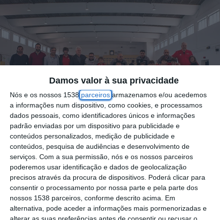
Damos valor à sua privacidade
Nós e os nossos 1538
parceiros
armazenamos e/ou acedemos
a informações num dispositivo, como cookies, e processamos
dados pessoais, como identificadores únicos e informações
padrão enviadas por um dispositivo para publicidade e
conteúdos personalizados, medição de publicidade e
conteúdos, pesquisa de audiências e desenvolvimento de
serviços.
Com a sua permissão, nós e os nossos parceiros
A equipa de Infantis da Casa Benfica Golegã
poderemos usar identificação e dados de geolocalização
foi oficialmente consagrada Campeã Distrital
precisos através da procura de dispositivos. Poderá clicar para
consentir o processamento por nossa parte e pela parte dos
de Infantis em Futsal da época 2024/2025,
nossos 1538 parceiros, conforme descrito acima. Em
numa cerimónia que decorreu no passado
alternativa, pode aceder a informações mais pormenorizadas e
alterar as suas preferências antes de consentir ou recusar o