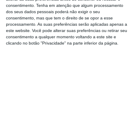
sábado, 3 de maio, no Pavilhão Municipal da
consentimento.
Tenha em atenção que algum processamento
Golegã.
dos seus dados pessoais poderá não exigir o seu
consentimento, mas que tem o direito de se opor a esse
processamento. As suas preferências serão aplicadas apenas a
A entrega das medalhas e da taça de
este website. Você pode alterar suas preferências ou retirar seu
campeão teve lugar após o jogo da 10.ª e
consentimento a qualquer momento voltando a este site e
última jornada da 2.ª Fase do Campeonato
clicando no botão "Privacidade" na parte inferior da página.
Distrital de Infantis – Apuramento do 1.º ao
6.º classificados, onde a formação da Casa
Benfica Golegã defrontou a Juventude
Ouriense.
Na cerimónia de consagração estiveram
presentes os Diretores da Associação de
Futebol de Santarém, Bruno Medinas e
Carlos Silva, o Vice-Presidente da Câmara
Municipal da Golegã, Diogo Rosa, e o