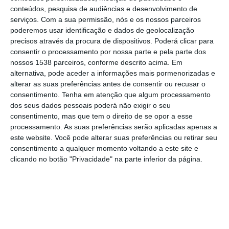
de refeições e videovigilância.
conteúdos, pesquisa de audiências e desenvolvimento de
serviços.
Com a sua permissão, nós e os nossos parceiros
poderemos usar identificação e dados de geolocalização
“O objetivo é reduzir o trânsito de pesados
precisos através da procura de dispositivos. Poderá clicar para
dentro da cidade, onde não faz sentido
consentir o processamento por nossa parte e pela parte dos
nossos 1538 parceiros, conforme descrito acima. Em
passarem mais de 900 veículos por dia,
alternativa, pode aceder a informações mais pormenorizadas e
sobretudo em zonas com escolas, centro de
alterar as suas preferências antes de consentir ou recusar o
saúde e esquadra da polícia”, afirmou o
consentimento.
Tenha em atenção que algum processamento
dos seus dados pessoais poderá não exigir o seu
autarca, referindo ainda que se trata de um
consentimento, mas que tem o direito de se opor a esse
investimento global próximo dos 880 mil
processamento. As suas preferências serão aplicadas apenas a
este website. Você pode alterar suas preferências ou retirar seu
euros.
consentimento a qualquer momento voltando a este site e
clicando no botão "Privacidade" na parte inferior da página.
O parque, com acessos à zona industrial,
terá também estacionamento para ligeiros,
permitindo aos motoristas deixar o camião e
seguir para casa com o seu veículo pessoal.