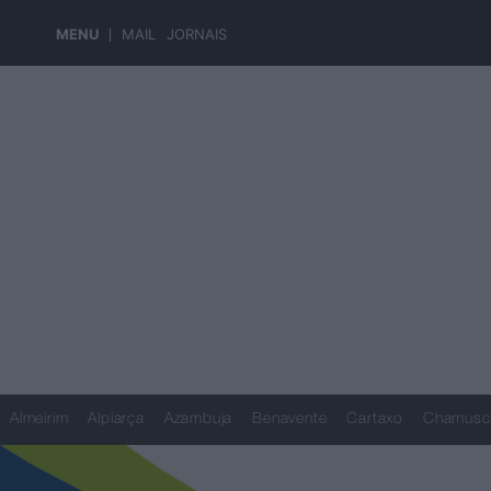
MENU
MAIL
JORNAIS
Almeirim
Alpiarça
Azambuja
Benavente
Cartaxo
Chamusc