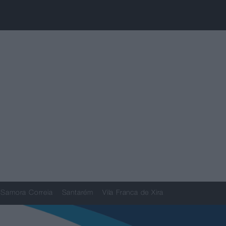
Samora Correia
Santarém
Vila Franca de Xira