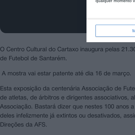
qualquer momento vol
M
O Centro Cultural do Cartaxo inaugura pelas 21.
de Futebol de Santarém.
A mostra vai estar patente até dia 16 de março.
Esta exposição da centenária Associação de Futeb
de atletas, de árbitros e dirigentes associativos
Associação. Bastará dizer que nestes 100 anos a 
deles infelizmente já extintos ou desativados, a
Direções da AFS.