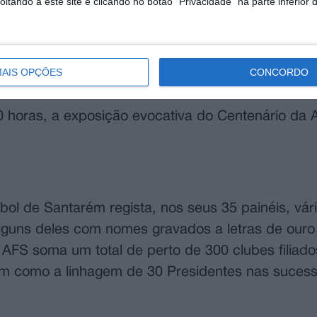
tando a este site e clicando no botão "Privacidade" na parte inferior 
AIS OPÇÕES
CONCORDO
30 horas, a exposição evocativa do Centenário da
ol de Santarém regista, nos seus 35 painéis, vár
, alguns deles com nomes gravados a letras de ouro
AFS soma um total de perto de 300 clubes filiado
ssim como a linhagem de 30 Presidentes nas sucess