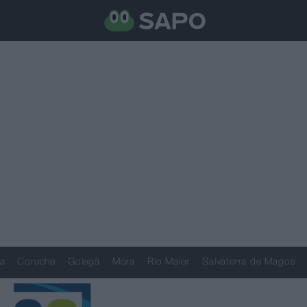
a
Coruche
Golegã
Mora
Rio Maior
Salvaterra de Magos