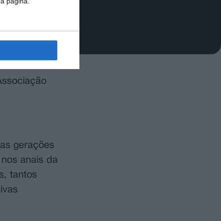
da página.
 Associação
ias gerações
 nos anais da
s, tantos
ivas