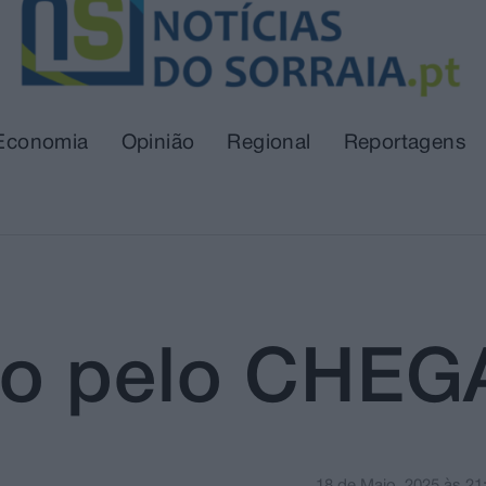
Economia
Opinião
Regional
Reportagens
ho pelo CHEG
18 de Maio, 2025
às
21