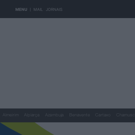
MENU
MAIL
JORNAIS
Almeirim
Alpiarça
Azambuja
Benavente
Cartaxo
Chamusc