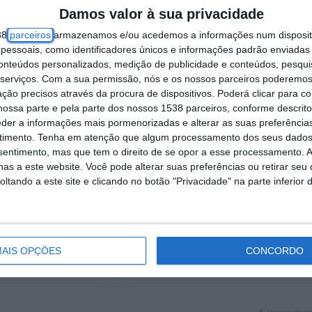
Damos valor à sua privacidade
38
parceiros
armazenamos e/ou acedemos a informações num dispositi
essoais, como identificadores únicos e informações padrão enviadas 
conteúdos personalizados, medição de publicidade e conteúdos, pesqui
serviços.
Com a sua permissão, nós e os nossos parceiros poderemos 
ção precisos através da procura de dispositivos. Poderá clicar para co
ossa parte e pela parte dos nossos 1538 parceiros, conforme descrit
eder a informações mais pormenorizadas e alterar as suas preferência
timento.
Tenha em atenção que algum processamento dos seus dados
elho do Cartaxo, tendo obtido 29,91%, equivalent
nsentimento, mas que tem o direito de se opor a esse processamento. A
as a este website. Você pode alterar suas preferências ou retirar seu
tando a este site e clicando no botão "Privacidade" na parte inferior 
s (26,22%) e em terceiro o PS com 3.232 votos 
AIS OPÇÕES
CONCORDO