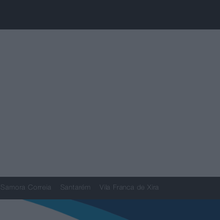
Samora Correia
Santarém
Vila Franca de Xira