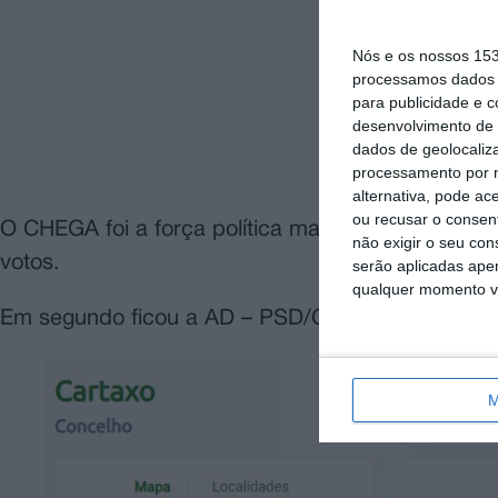
Nós e os nossos 15
processamos dados p
para publicidade e 
desenvolvimento de 
dados de geolocaliza
processamento por n
alternativa, pode ac
ou recusar o consen
O CHEGA foi a força política mais votada no conc
não exigir o seu co
votos.
serão aplicadas apen
qualquer momento vol
Em segundo ficou a AD – PSD/CDS com 3.521 voto
M