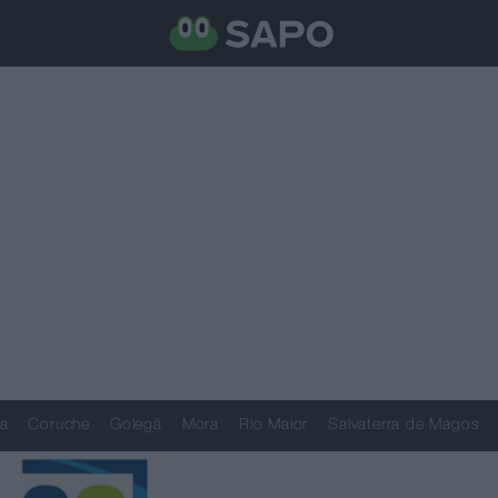
a
Coruche
Golegã
Mora
Rio Maior
Salvaterra de Magos