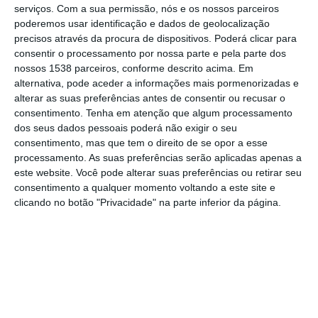
homenageou uma personalidade e uma
serviços.
Com a sua permissão, nós e os nossos parceiros
instituição do concelho, que nos últimos anos
poderemos usar identificação e dados de geolocalização
precisos através da procura de dispositivos. Poderá clicar para
se destacaram pelos serviços prestados.
consentir o processamento por nossa parte e pela parte dos
nossos 1538 parceiros, conforme descrito acima. Em
Numa sessão presidida por João Heitor,
alternativa, pode aceder a informações mais pormenorizadas e
alterar as suas preferências antes de consentir ou recusar o
Presidente da Câmara Municipal do Cartaxo,
consentimento.
Tenha em atenção que algum processamento
que esteve acompanhado pelo vice-
dos seus dados pessoais poderá não exigir o seu
consentimento, mas que tem o direito de se opor a esse
presidente da autarquia, Pedro Reis e pelas
processamento. As suas preferências serão aplicadas apenas a
vereadoras Maria João Oliveira e Maria de
este website. Você pode alterar suas preferências ou retirar seu
Fátima Vinagre, bem como inúmeros
consentimento a qualquer momento voltando a este site e
clicando no botão "Privacidade" na parte inferior da página.
representantes de instituições, empresas e
forças de segurança, assim como, a
população e trabalhadores do Município,
foram distinguidos o Centro de Dia da
Freguesia da Lapa e Rogério Travessa
Ribeiro.