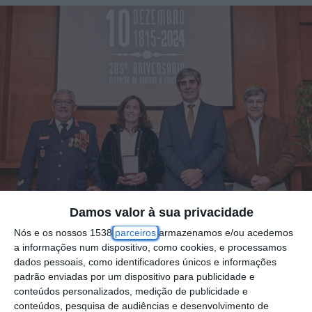
Damos valor à sua privacidade
Nós e os nossos 1538
parceiros
armazenamos e/ou acedemos
a informações num dispositivo, como cookies, e processamos
O Cartaxo celebrou no dia 10 de dezembro o
dados pessoais, como identificadores únicos e informações
seu 209º aniversário da elevação a concelho,
padrão enviadas por um dispositivo para publicidade e
conteúdos personalizados, medição de publicidade e
com uma Sessão Solene em que
conteúdos, pesquisa de audiências e desenvolvimento de