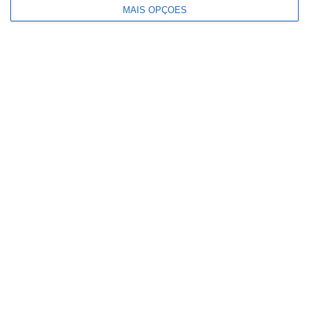
MAIS OPÇÕES
Festas de Samora Correia regressam
com seis dias de devoção, toiros e
animação