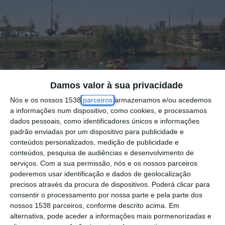
Damos valor à sua privacidade
Nós e os nossos 1538
parceiros
armazenamos e/ou acedemos
a informações num dispositivo, como cookies, e processamos
dados pessoais, como identificadores únicos e informações
padrão enviadas por um dispositivo para publicidade e
conteúdos personalizados, medição de publicidade e
conteúdos, pesquisa de audiências e desenvolvimento de
serviços.
Com a sua permissão, nós e os nossos parceiros
O Rio Sorraia vai ser palco, no dia 21 de
poderemos usar identificação e dados de geolocalização
precisos através da procura de dispositivos. Poderá clicar para
setembro de 2025, de mais uma edição da
consentir o processamento por nossa parte e pela parte dos
iniciativa “Sentir o Sorraia”, promovida pela
nossos 1538 parceiros, conforme descrito acima. Em
empresa DS Systems, Lda em parceria com
alternativa, pode aceder a informações mais pormenorizadas e