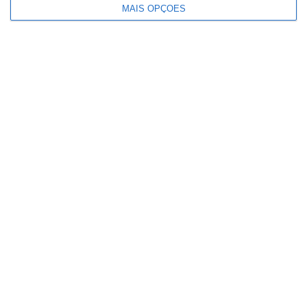
MAIS OPÇÕES
Jovem morre em acidente de mota
em Coruche