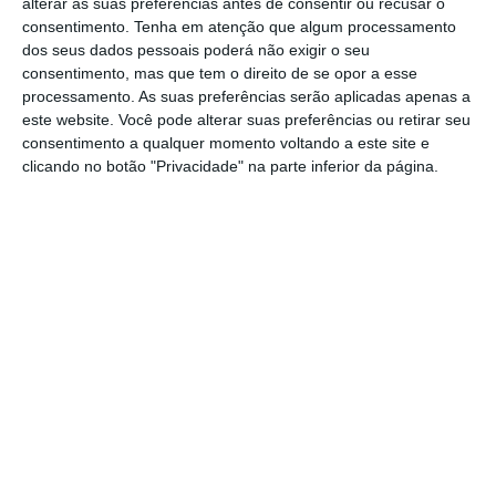
alterar as suas preferências antes de consentir ou recusar o
a Búzios – Associação de Nadadores-
consentimento.
Tenha em atenção que algum processamento
Salvadores de Coruche. A atividade promete
dos seus dados pessoais poderá não exigir o seu
consentimento, mas que tem o direito de se opor a esse
juntar aventura, natureza e convívio num
processamento. As suas preferências serão aplicadas apenas a
cenário único, proporcionando a todos os
este website. Você pode alterar suas preferências ou retirar seu
consentimento a qualquer momento voltando a este site e
participantes a experiência de uma descida
clicando no botão "Privacidade" na parte inferior da página.
inesquecível pelas águas do Sorraia.
O ponto de encontro está marcado para as
9h30 e as inscrições já se encontram abertas
através da plataforma online, sendo as vagas
limitadas. A organização sublinha que esta é
uma oportunidade para redescobrir o rio,
desfrutando da sua beleza natural, da
tranquilidade das margens e da boa energia
que caracteriza este evento.