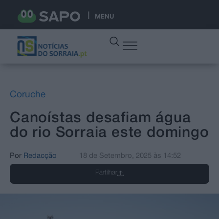
MENU
Coruche
Canoístas desafiam água
do rio Sorraia este domingo
Por
Redacção
18 de Setembro, 2025
às
14:52
Partilhar