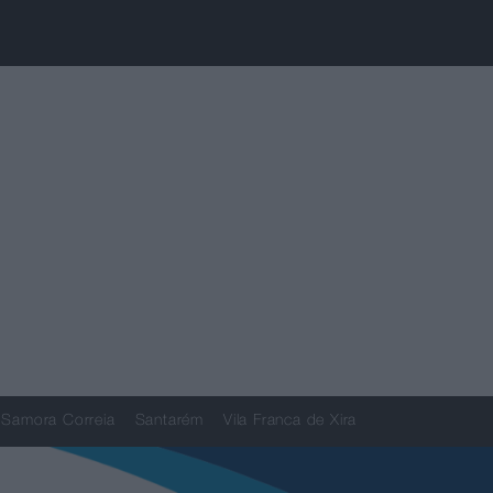
Samora Correia
Santarém
Vila Franca de Xira