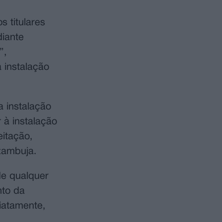
s titulares
diante
”,
 instalação
 instalação
 à instalação
itação,
Azambuja.
de qualquer
nto da
iatamente,