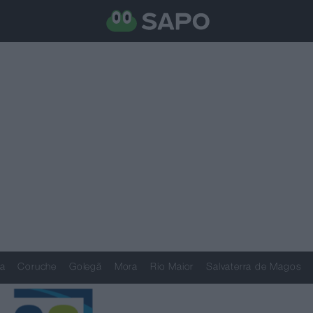
a
Coruche
Golegã
Mora
Rio Maior
Salvaterra de Magos