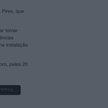
 Pires, que
ar tomar
uências
na instalação
bro, pelas 20
Partilhar