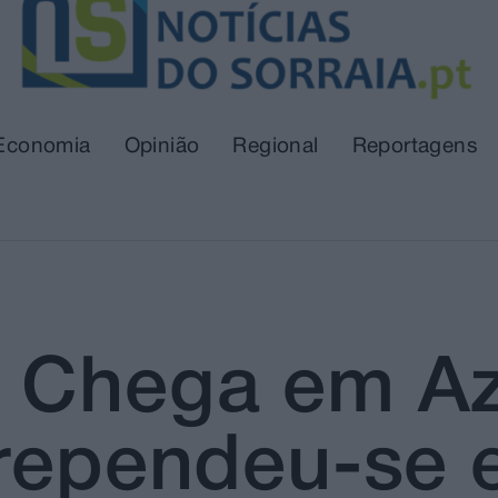
Economia
Opinião
Regional
Reportagens
o Chega em A
rrependeu-se 