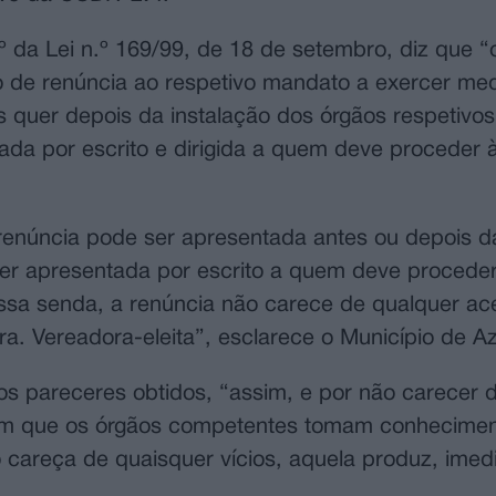
º da Lei n.º 169/99, de 18 de setembro, diz que “o
to de renúncia ao respetivo mandato a exercer me
 quer depois da instalação dos órgãos respetivos
da por escrito e dirigida a quem deve proceder à
renúncia pode ser apresentada antes ou depois da
ser apresentada por escrito a quem deve proceder
ssa senda, a renúncia não carece de qualquer ace
Sra. Vereadora-eleita”, esclarece o Município de 
s pareceres obtidos, “assim, e por não carecer 
o em que os órgãos competentes tomam conhecime
careça de quaisquer vícios, aquela produz, imed