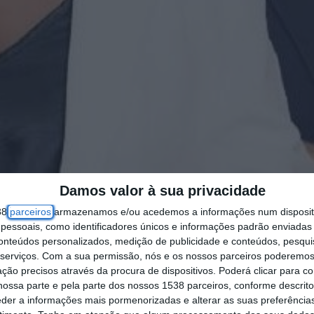
Damos valor à sua privacidade
al de Azambuja irá ficar fora do executivo, num
38
parceiros
armazenamos e/ou acedemos a informações num dispositi
essoais, como identificadores únicos e informações padrão enviadas 
gitar a tranquilidade política da vila à beira Tejo
conteúdos personalizados, medição de publicidade e conteúdos, pesqui
serviços.
Com a sua permissão, nós e os nossos parceiros poderemos 
ceira força política, e com direito a um eleito n
ção precisos através da procura de dispositivos. Poderá clicar para co
ossa parte e pela parte dos nossos 1538 parceiros, conforme descrit
is do PSD e um da CDU, Inês Louro remeteu no dia
eder a informações mais pormenorizadas e alterar as suas preferência
cessante, um e-mail, onde dava conta da sua ren