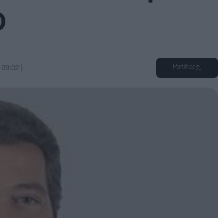
o
Partilhar
s
09:02
|