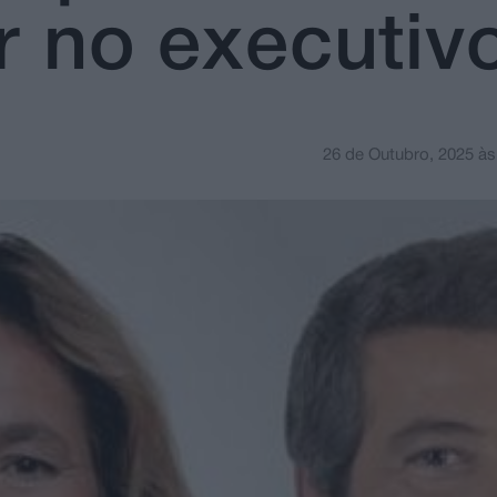
r no executiv
26 de Outubro, 2025
à