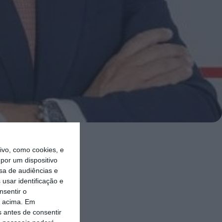
 processo
vo, como cookies, e
por um dispositivo
.
sa de audiências e
usar identificação e
o executivo
nsentir o
o acima. Em
 13 de
s antes de consentir
úncia ao