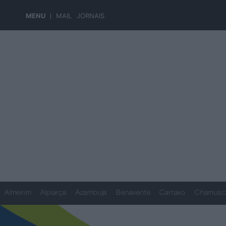
MENU
MAIL
JORNAIS
Almeirim
Alpiarça
Azambuja
Benavente
Cartaxo
Chamusc