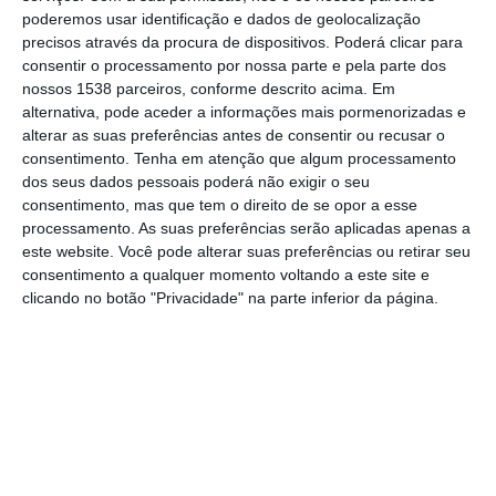
poderemos usar identificação e dados de geolocalização
Gastronomia “Novembro, Mês do Torricado e
precisos através da procura de dispositivos. Poderá clicar para
dos Sabores do Campo”, no sábado, dia 19
consentir o processamento por nossa parte e pela parte dos
nossos 1538 parceiros, conforme descrito acima. Em
de outubro, num ambiente de grande
alternativa, pode aceder a informações mais pormenorizadas e
animação e convívio.
alterar as suas preferências antes de consentir ou recusar o
consentimento.
Tenha em atenção que algum processamento
dos seus dados pessoais poderá não exigir o seu
“Há cada vez mais pessoas de todo o lado
consentimento, mas que tem o direito de se opor a esse
que vêm a Vila Franca de Xira para provarem
processamento. As suas preferências serão aplicadas apenas a
este prato regional muito saboroso”, afirmou
este website. Você pode alterar suas preferências ou retirar seu
consentimento a qualquer momento voltando a este site e
o Presidente da Câmara Municipal, Fernando
clicando no botão "Privacidade" na parte inferior da página.
Paulo Ferreira, sublinhando também a
importância de associar a esta Campanha
de Gastronomia a marca do vinho de
produção municipal “Encostas de Xira” que
“já ganhou mais de três dezenas de
medalhas nacionais e internacionais”.