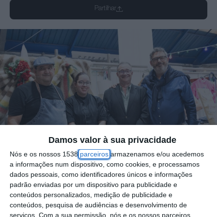
Partilhar
Damos valor à sua privacidade
Nós e os nossos 1538
parceiros
armazenamos e/ou acedemos
a informações num dispositivo, como cookies, e processamos
dados pessoais, como identificadores únicos e informações
padrão enviadas por um dispositivo para publicidade e
conteúdos personalizados, medição de publicidade e
O Mercado Retalhista de Vialonga foi palco
conteúdos, pesquisa de audiências e desenvolvimento de
da apresentação da Campanha de
serviços.
Com a sua permissão, nós e os nossos parceiros