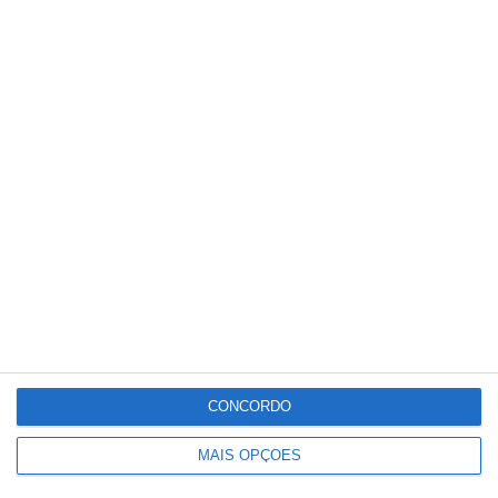
Municipal do Choupal, Alverca do Ribatejo,
com o Chef Luís Machado.
Partilhar
Conteúdo
relacionado
CONCORDO
MAIS OPÇÕES