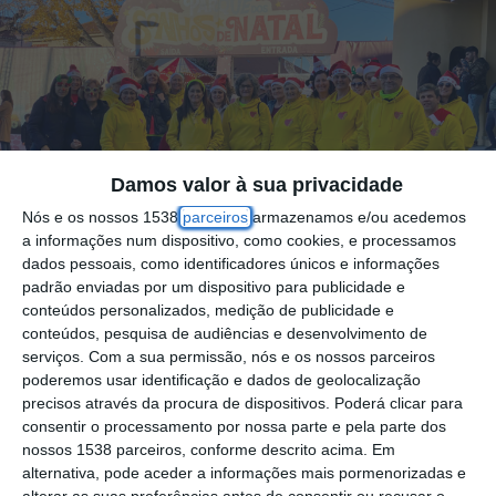
Damos valor à sua privacidade
Nós e os nossos 1538
parceiros
armazenamos e/ou acedemos
a informações num dispositivo, como cookies, e processamos
dados pessoais, como identificadores únicos e informações
padrão enviadas por um dispositivo para publicidade e
conteúdos personalizados, medição de publicidade e
conteúdos, pesquisa de audiências e desenvolvimento de
serviços.
Com a sua permissão, nós e os nossos parceiros
Numa organização da Câmara Municipal da
poderemos usar identificação e dados de geolocalização
Chamusca, em parceria com o
precisos através da procura de dispositivos. Poderá clicar para
consentir o processamento por nossa parte e pela parte dos
grupo Caminhadas em União da União
nossos 1538 parceiros, conforme descrito acima. Em
Desportiva da Chamusca, tem lugar no
alternativa, pode aceder a informações mais pormenorizadas e