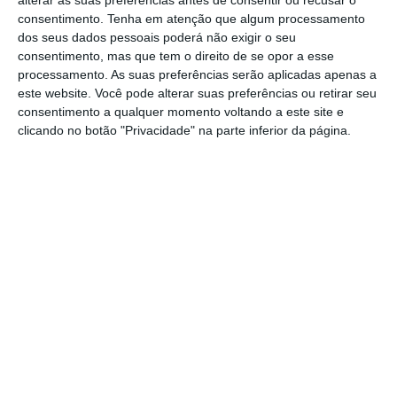
alterar as suas preferências antes de consentir ou recusar o
próximo domingo, 15 de dezembro, a partir
consentimento.
Tenha em atenção que algum processamento
das 15 horas, a Caminha de Natal, integrada
dos seus dados pessoais poderá não exigir o seu
na programação do Parque dos Sonhos de
consentimento, mas que tem o direito de se opor a esse
processamento. As suas preferências serão aplicadas apenas a
Natal.
este website. Você pode alterar suas preferências ou retirar seu
consentimento a qualquer momento voltando a este site e
Com partida e chegada junto ao Cineteatro
clicando no botão "Privacidade" na parte inferior da página.
da Chamusca, o percurso, de cerca de 5
km, decorre em ambiente urbano e
apresenta um grau de dificuldade médio,
sendo ideal para todas as idades.
Para participar e celebrar o espírito natalício
com energia e diversão, basta trazer um
adereço de Natal! No fim da caminhada os
participantes poderão visitar, gratuitamente,
o Parque dos Sonhos de Natal e explorar a