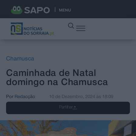
MENU
Chamusca
Caminhada de Natal
domingo na Chamusca
Por
Redacção
10 de Dezembro, 2024
às
18:09
Partilhar