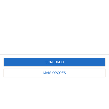
Dois feridos em acidente com mota e
carro em Santana do Mato
CONCORDO
MAIS OPÇÕES