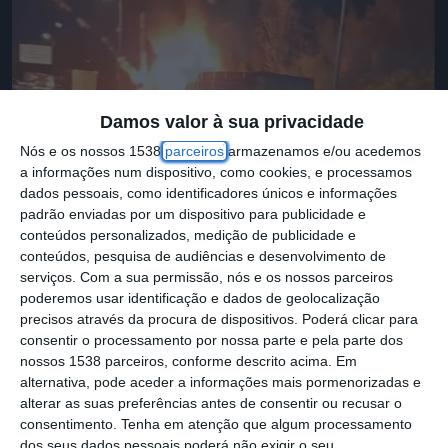
Damos valor à sua privacidade
Nós e os nossos 1538
parceiros
armazenamos e/ou acedemos
a informações num dispositivo, como cookies, e processamos
dados pessoais, como identificadores únicos e informações
padrão enviadas por um dispositivo para publicidade e
conteúdos personalizados, medição de publicidade e
conteúdos, pesquisa de audiências e desenvolvimento de
serviços.
Com a sua permissão, nós e os nossos parceiros
Uma viatura pesada de mercadorias ficou
poderemos usar identificação e dados de geolocalização
precisos através da procura de dispositivos. Poderá clicar para
esta terça-feira totalmente destruída, depois
consentir o processamento por nossa parte e pela parte dos
de um incêndio ter eclodido na cabine,
nossos 1538 parceiros, conforme descrito acima. Em
alternativa, pode aceder a informações mais pormenorizadas e
quando este circulava no sentido Norte – Sul
alterar as suas preferências antes de consentir ou recusar o
da Auto-estrada 15, entre Santarém e Rio
consentimento.
Tenha em atenção que algum processamento
Maior.
dos seus dados pessoais poderá não exigir o seu