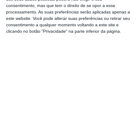
consentimento, mas que tem o direito de se opor a esse
processamento. As suas preferências serão aplicadas apenas a
O alerta foi dado cerca das 06.30 horas e
este website. Você pode alterar suas preferências ou retirar seu
para o local foram mobilizados meios dos
consentimento a qualquer momento voltando a este site e
clicando no botão "Privacidade" na parte inferior da página.
Bombeiros de Rio Maior, GNR e Brisa.
Apesar do aparato, o motorista conseguiu
sair da viatura sem sofrer ferimentos.
Durante as operações de socorro e limpeza
da via o trânsito esteve bastante
condicionado.
Partilhar