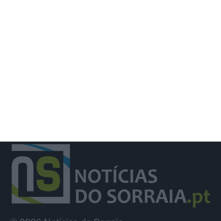
Gasóleo deverá descer 12 cêntimos e
gasolina baixar 12,5 cêntimos na
próxima semana