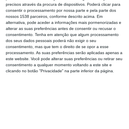
precisos através da procura de dispositivos. Poderá clicar para
realizada por administração direta dos
consentir o processamento por nossa parte e pela parte dos
serviços da autarquia.
nossos 1538 parceiros, conforme descrito acima. Em
alternativa, pode aceder a informações mais pormenorizadas e
alterar as suas preferências antes de consentir ou recusar o
Esta obra visou melhorar a conexão visual
consentimento.
Tenha em atenção que algum processamento
entre dois eixos principais: o constituído pelo
dos seus dados pessoais poderá não exigir o seu
consentimento, mas que tem o direito de se opor a esse
edifício do Mercado Municipal e a entrada do
processamento. As suas preferências serão aplicadas apenas a
edifício da ex-Escola Prática de Cavalaria, e
este website. Você pode alterar suas preferências ou retirar seu
o eixo que liga a Praça do Município ao
consentimento a qualquer momento voltando a este site e
clicando no botão "Privacidade" na parte inferior da página.
Jardim da República. O objetivo foi enfatizar
e devolver a centralidade do Largo e renovar
a estrutura verde com introdução de novas
cores, dignificando assim o espaço e o
monumento do Infante Santo.
Para assegurar a preservação e