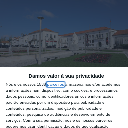
Damos valor à sua privacidade
Nós e os nossos 1538
parceiros
armazenamos e/ou acedemos
a informações num dispositivo, como cookies, e processamos
dados pessoais, como identificadores únicos e informações
A Câmara Municipal de Santarém concluiu a
padrão enviadas por um dispositivo para publicidade e
conteúdos personalizados, medição de publicidade e
requalificação do espaço central do Largo
conteúdos, pesquisa de audiências e desenvolvimento de
Infante Santo, numa intervenção que
serviços.
Com a sua permissão, nós e os nossos parceiros
decorreu durante o mês de outubro e foi
poderemos usar identificação e dados de geolocalização