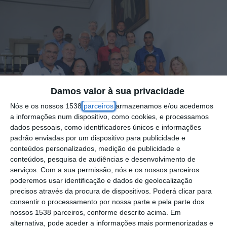
Damos valor à sua privacidade
Nós e os nossos 1538
parceiros
armazenamos e/ou acedemos
a informações num dispositivo, como cookies, e processamos
dados pessoais, como identificadores únicos e informações
padrão enviadas por um dispositivo para publicidade e
conteúdos personalizados, medição de publicidade e
conteúdos, pesquisa de audiências e desenvolvimento de
serviços.
Com a sua permissão, nós e os nossos parceiros
O Salão Nobre da Câmara Municipal, foi o
poderemos usar identificação e dados de geolocalização
precisos através da procura de dispositivos. Poderá clicar para
palco escolhido para receber os
consentir o processamento por nossa parte e pela parte dos
participantes no Santarém Cup 2024, um
nossos 1538 parceiros, conforme descrito acima. Em
alternativa, pode aceder a informações mais pormenorizadas e
evento desportivo de grande prestígio que se