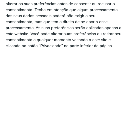
alterar as suas preferências antes de consentir ou recusar o
realizará na nossa cidade entre os dias 30
consentimento.
Tenha em atenção que algum processamento
de agosto e 1 de setembro.
dos seus dados pessoais poderá não exigir o seu
consentimento, mas que tem o direito de se opor a esse
processamento. As suas preferências serão aplicadas apenas a
Esta competição, que é a primeira etapa da
este website. Você pode alterar suas preferências ou retirar seu
nova Challenger Teqball League da FITEQ,
consentimento a qualquer momento voltando a este site e
clicando no botão "Privacidade" na parte inferior da página.
faz parte do Circuito Mundial de Teqball e
será organizada pelo GFEC “Caixeiros” de
Santarém em parceria com o Município de
Santarém e a FITEQ – Federação
Internacional de Teqball.
Alfredo Amante, Vereador do Desporto
referiu a “grande importância para a cidade
em receber estes calendários desportivos,
Santarém é cada vez mais uma cidade