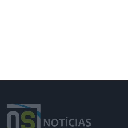
Trânsito na EM504 em Azambuja
prolongado até 14 de agosto por obra
da EPAL