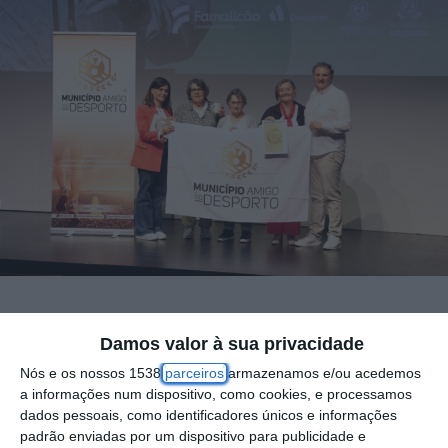
No passado dia 20 de maio, a Câmara
Damos valor à sua privacidade
Municipal do Cartaxo viu o seu programa
Nós e os nossos 1538
parceiros
armazenamos e/ou acedemos
“Viver Mais, Viver Melhor” ser distinguido
a informações num dispositivo, como cookies, e processamos
dados pessoais, como identificadores únicos e informações
com o Selo de Qualidade “Programa de
padrão enviadas por um dispositivo para publicidade e