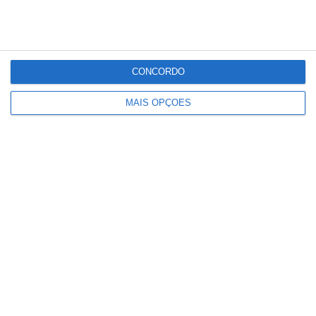
Partilhar
CONCORDO
MAIS OPÇÕES
Conteúdo
relacionado