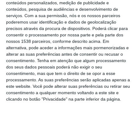
Atividade Física Sénior” durante o Seminário
conteúdos personalizados, medição de publicidade e
conteúdos, pesquisa de audiências e desenvolvimento de
Envelhecimento Ativo e Saudável. Esta
serviços.
Com a sua permissão, nós e os nossos parceiros
distinção reconhece programas de atividade
poderemos usar identificação e dados de geolocalização
física sénior que cumprem rigorosos critérios
precisos através da procura de dispositivos. Poderá clicar para
consentir o processamento por nossa parte e pela parte dos
de conceção, segurança, legalidade,
nossos 1538 parceiros, conforme descrito acima. Em
qualidade técnica e profissional, além da
alternativa, pode aceder a informações mais pormenorizadas e
alterar as suas preferências antes de consentir ou recusar o
qualidade dos equipamentos e
consentimento.
Tenha em atenção que algum processamento
infraestruturas, materiais de apoio e de
dos seus dados pessoais poderá não exigir o seu
consentimento, mas que tem o direito de se opor a esse
comunicação, gestão, autoavaliação e
processamento. As suas preferências serão aplicadas apenas a
medidas de melhoria contínua.
este website. Você pode alterar suas preferências ou retirar seu
consentimento a qualquer momento voltando a este site e
João Ferreira Heitor, presidente da Câmara
clicando no botão "Privacidade" na parte inferior da página.
Municipal do Cartaxo, considerou esta
distinção “um reconhecimento pelo
compromisso do Município para com a oferta
de atividade física desportiva aos seniores