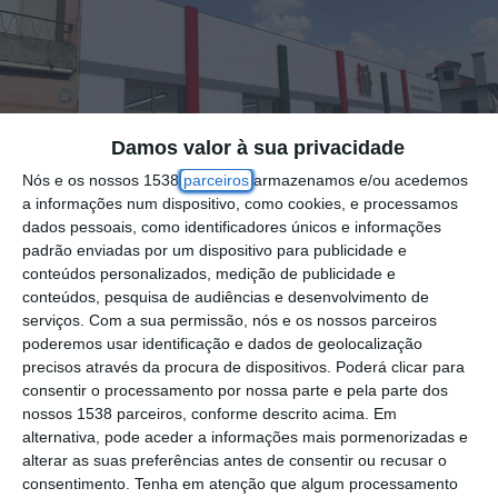
Damos valor à sua privacidade
Nós e os nossos 1538
parceiros
armazenamos e/ou acedemos
a informações num dispositivo, como cookies, e processamos
dados pessoais, como identificadores únicos e informações
padrão enviadas por um dispositivo para publicidade e
conteúdos personalizados, medição de publicidade e
conteúdos, pesquisa de audiências e desenvolvimento de
serviços.
Com a sua permissão, nós e os nossos parceiros
O Posto Médico de Amiais de Baixo,
poderemos usar identificação e dados de geolocalização
precisos através da procura de dispositivos. Poderá clicar para
concelho de Santarém, irá receber obras de
consentir o processamento por nossa parte e pela parte dos
requalificação, que vão contar com o apoio
nossos 1538 parceiros, conforme descrito acima. Em
do Município de Santarém.
alternativa, pode aceder a informações mais pormenorizadas e
alterar as suas preferências antes de consentir ou recusar o
consentimento.
Tenha em atenção que algum processamento
Para já, o Município de Santarém vai apoiar