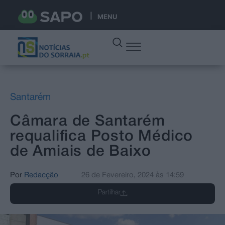
MENU
Santarém
Câmara de Santarém
requalifica Posto Médico
de Amiais de Baixo
Por
Redacção
26 de Fevereiro, 2024
às
14:59
Partilhar