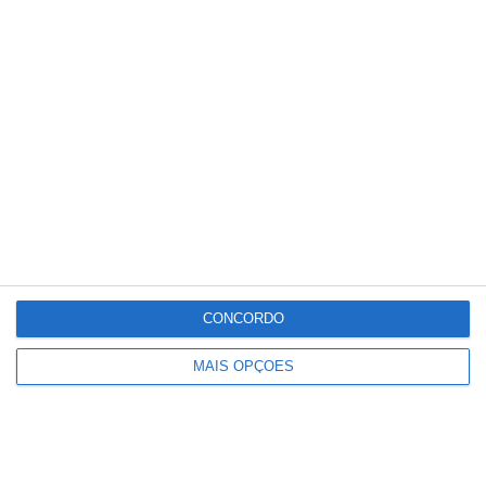
União de Santarém entra na Liga 3
com derrota na Covilhã
CONCORDO
MAIS OPÇÕES