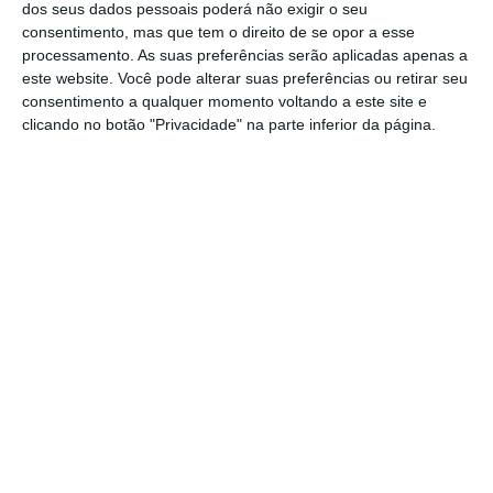
dos seus dados pessoais poderá não exigir o seu
financeiramente a Junta de Freguesia de
consentimento, mas que tem o direito de se opor a esse
processamento. As suas preferências serão aplicadas apenas a
Amiais de Baixo com uma verba de 18.819
este website. Você pode alterar suas preferências ou retirar seu
euros ,referente à aquisição do projeto de
consentimento a qualquer momento voltando a este site e
clicando no botão "Privacidade" na parte inferior da página.
arquitetura e especialidades, para os
trabalhos de adaptação do edifício do futuro
ao Posto Médico de Amiais de Baixo.
A autarquia considera que este é um
investimento do Município que reforça a
aposta na melhoria dos cuidados de saúde e
da qualidade de vida das populações nas
Freguesias
Partilhar