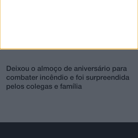
Deixou o almoço de aniversário para
combater incêndio e foi surpreendida
pelos colegas e família