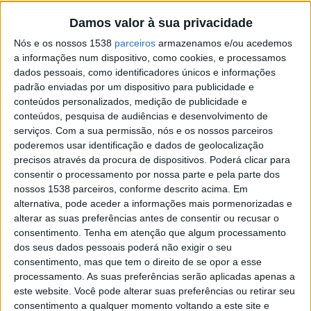
Veterinária assinaram um protocolo de
Damos valor à sua privacidade
colaboração para reforçar as relações de
Nós e os nossos 1538
parceiros
armazenamos e/ou acedemos
a informações num dispositivo, como cookies, e processamos
cooperação e intercâmbio entre as
dados pessoais, como identificadores únicos e informações
instituições com o objetivo de favorecer a
padrão enviadas por um dispositivo para publicidade e
inovação científica e tecnológica e a melhoria
conteúdos personalizados, medição de publicidade e
conteúdos, pesquisa de audiências e desenvolvimento de
da competitividade da atividade agrícola, e
serviços.
Com a sua permissão, nós e os nossos parceiros
para que as instalações da Fonte Boa voltem
poderemos usar identificação e dados de geolocalização
precisos através da procura de dispositivos. Poderá clicar para
a ser um “polo de investigação de ponta”.
consentir o processamento por nossa parte e pela parte dos
nossos 1538 parceiros, conforme descrito acima. Em
A cerimónia solene decorreu na manhã de
alternativa, pode aceder a informações mais pormenorizadas e
alterar as suas preferências antes de consentir ou recusar o
sexta-feira, 7 de fevereiro, nas instalações
consentimento.
Tenha em atenção que algum processamento
da Estação Zootécnica Nacional em
dos seus dados pessoais poderá não exigir o seu
Santarém, com a presença do presidente da
consentimento, mas que tem o direito de se opor a esse
processamento. As suas preferências serão aplicadas apenas a
Câmara de Santarém, João Leite, do
este website. Você pode alterar suas preferências ou retirar seu
presidente do INIAV, Nuno Canada, do
consentimento a qualquer momento voltando a este site e