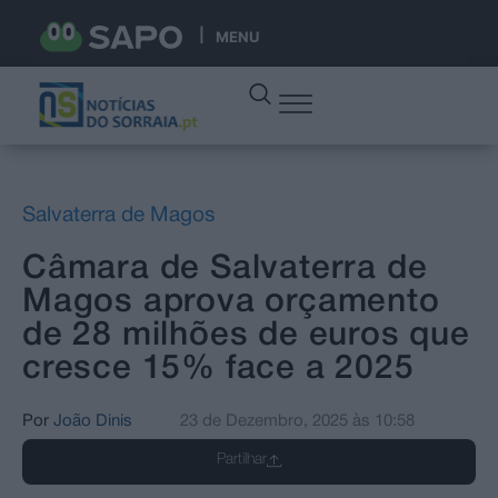
MENU
Salvaterra de Magos
Câmara de Salvaterra de
Magos aprova orçamento
de 28 milhões de euros que
cresce 15% face a 2025
Por
João Dinis
23 de Dezembro, 2025
às
10:58
Partilhar