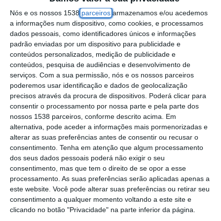
dezembro, com os votos favoráveis dos
Nós e os nossos 1538
parceiros
armazenamos e/ou acedemos
eleitos do movimento Juntos Fazemos+, PSD
a informações num dispositivo, como cookies, e processamos
dados pessoais, como identificadores únicos e informações
e Chega e duas abstenções dos vereadores
padrão enviadas por um dispositivo para publicidade e
do PS, o orçamento municipal para o
conteúdos personalizados, medição de publicidade e
próximo ano.
conteúdos, pesquisa de audiências e desenvolvimento de
serviços.
Com a sua permissão, nós e os nossos parceiros
poderemos usar identificação e dados de geolocalização
Helena Neves, Presidente do Município,
precisos através da procura de dispositivos. Poderá clicar para
eleita pelos independentes do Juntos
consentir o processamento por nossa parte e pela parte dos
nossos 1538 parceiros, conforme descrito acima. Em
Fazemos+, salientou que o orçamento para
alternativa, pode aceder a informações mais pormenorizadas e
2026 tem um valor global de 28 Milhões de
alterar as suas preferências antes de consentir ou recusar o
consentimento.
Tenha em atenção que algum processamento
euros, mais 15,4% face ao ano que agora
dos seus dados pessoais poderá não exigir o seu
termina, o que permite aumentar a
consentimento, mas que tem o direito de se opor a esse
capacidade de investimento, bem como
processamento. As suas preferências serão aplicadas apenas a
este website. Você pode alterar suas preferências ou retirar seu
reforçar as verbas a transferir para as juntas
consentimento a qualquer momento voltando a este site e
de freguesia em cerca de 25%.
clicando no botão "Privacidade" na parte inferior da página.