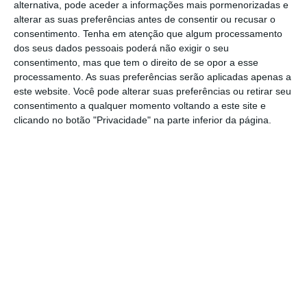
alternativa, pode aceder a informações mais pormenorizadas e
“identificadas e salvaguardados os locais
alterar as suas preferências antes de consentir ou recusar o
mais críticos em Coruche”, de modo a que
consentimento.
Tenha em atenção que algum processamento
fossem efetuadas as limpezas necessárias
dos seus dados pessoais poderá não exigir o seu
consentimento, mas que tem o direito de se opor a esse
das caleiras e escoamentos de água, com o
processamento. As suas preferências serão aplicadas apenas a
objetivo de evitar que possam ocorrer
este website. Você pode alterar suas preferências ou retirar seu
consentimento a qualquer momento voltando a este site e
inundações durante o inverno.
clicando no botão "Privacidade" na parte inferior da página.
O autarca respondia a Valter Jerónimo
(CDU), que o questionou sobre o ponto de
situação das limpezas de valas e valetas, de
modo a evitar situações de sobressalto para
os munícipes.
“Existem situações que não conseguiremos
prever ou acautelar, mas para isso estamos
sempre em alerta”, referiu Pedro Ferreira.