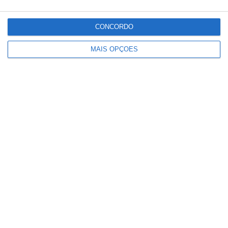
Detenções registadas pela PSP em
CONCORDO
eventos desportivos aumentam 136%
MAIS OPÇÕES
e infrações descem