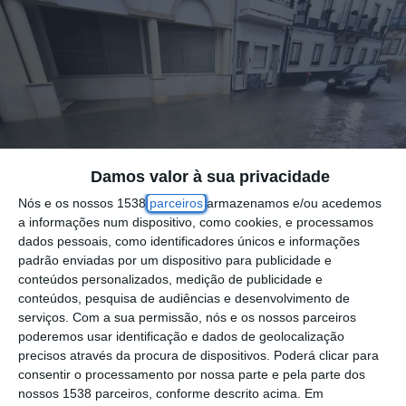
Damos valor à sua privacidade
Nós e os nossos 1538
parceiros
armazenamos e/ou acedemos
a informações num dispositivo, como cookies, e processamos
dados pessoais, como identificadores únicos e informações
padrão enviadas por um dispositivo para publicidade e
conteúdos personalizados, medição de publicidade e
conteúdos, pesquisa de audiências e desenvolvimento de
serviços.
Com a sua permissão, nós e os nossos parceiros
O vereador Pedro Ferreira (PS) referiu na
poderemos usar identificação e dados de geolocalização
precisos através da procura de dispositivos. Poderá clicar para
última reunião da Câmara Municipal de
consentir o processamento por nossa parte e pela parte dos
Coruche que tem “após as festas”,
nossos 1538 parceiros, conforme descrito acima. Em