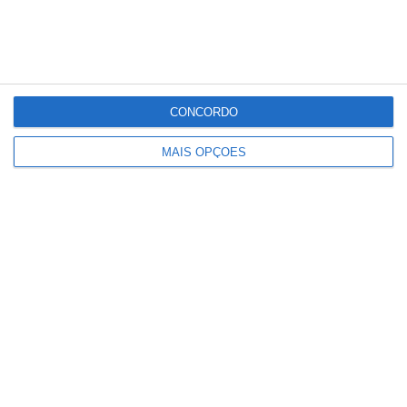
CONCORDO
Ministério garante publicação das
MAIS OPÇÕES
notas na sexta-feira