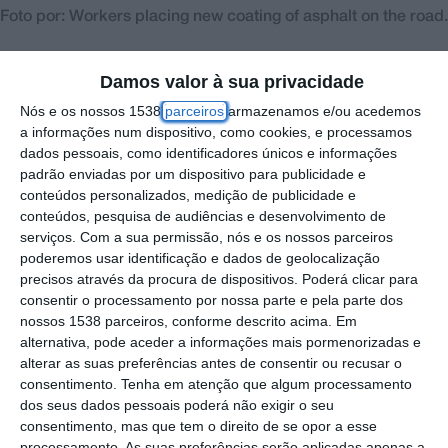
Foto por: Workers placing new coating of asphalt on the road.
Damos valor à sua privacidade
A Câmara Municipal de Coruche irá investir
Nós e os nossos 1538
parceiros
armazenamos e/ou acedemos
mais de 200 mil euros, na pavimentação da
a informações num dispositivo, como cookies, e processamos
Rua Alves Redol, no Couço.
dados pessoais, como identificadores únicos e informações
padrão enviadas por um dispositivo para publicidade e
O contrato para a empreitada foi assinado
conteúdos personalizados, medição de publicidade e
conteúdos, pesquisa de audiências e desenvolvimento de
recentemente e prevê a pavimentação do
serviços.
Com a sua permissão, nós e os nossos parceiros
arruamento, bem como a realização das
poderemos usar identificação e dados de geolocalização
precisos através da procura de dispositivos. Poderá clicar para
obras necessárias para o encaminhamento
consentir o processamento por nossa parte e pela parte dos
das águas pluviais e demais trabalhos
nossos 1538 parceiros, conforme descrito acima. Em
necessários, que serão executados nos
alternativa, pode aceder a informações mais pormenorizadas e
alterar as suas preferências antes de consentir ou recusar o
próximos seis meses.
consentimento.
Tenha em atenção que algum processamento
dos seus dados pessoais poderá não exigir o seu
A obra foi adjudicada por 193.768,11 euros,
consentimento, mas que tem o direito de se opor a esse
processamento. As suas preferências serão aplicadas apenas a