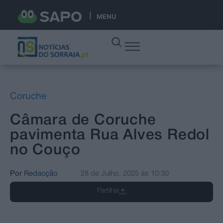
MENU
Coruche
Câmara de Coruche
pavimenta Rua Alves Redol
no Couço
Por
Redacção
28 de Julho, 2025
às
10:30
Partilhar