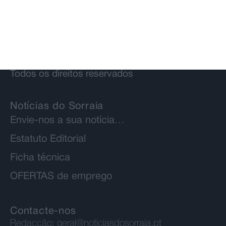
© 2026 Notícias do Sorraia.
Todos os direitos reservados
Notícias do Sorraia
Envie-nos a sua notícia…
Estatuto Editorial
Ficha técnica
OFERTAS de emprego
Contacte-nos
Redacção:
geral@noticiasdosorraia.pt