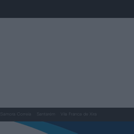
Samora Correia
Santarém
Vila Franca de Xira