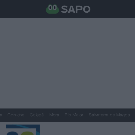
a
Coruche
Golegã
Mora
Rio Maior
Salvaterra de Magos