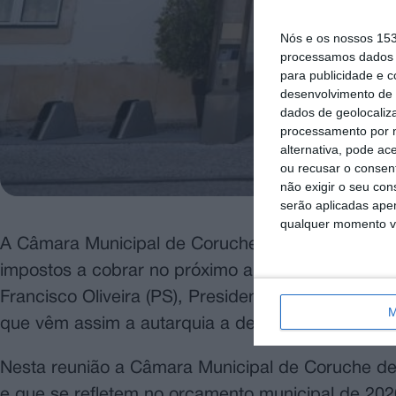
Nós e os nossos 15
processamos dados p
para publicidade e 
desenvolvimento de 
dados de geolocaliza
processamento por n
alternativa, pode ac
ou recusar o consen
não exigir o seu co
serão aplicadas apen
qualquer momento vol
A Câmara Municipal de Coruche aprovou esta segu
impostos a cobrar no próximo ano, tendo as mesm
Francisco Oliveira (PS), Presidente da Câmara Mun
M
que vêm assim a autarquia a devolver-lhes algum
Nesta reunião a Câmara Municipal de Coruche defi
e que se refletem no orçamento municipal de 202