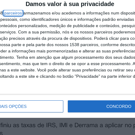
Damos valor à sua privacidade
38
parceiros
armazenamos e/ou acedemos a informações num dispositi
essoais, como identificadores únicos e informações padrão enviadas 
conteúdos personalizados, medição de publicidade e conteúdos, pesqui
serviços.
Com a sua permissão, nós e os nossos parceiros poderemos 
ção precisos através da procura de dispositivos. Poderá clicar para co
ossa parte e pela parte dos nossos 1538 parceiros, conforme descrit
eder a informações mais pormenorizadas e alterar as suas preferência
timento.
Tenha em atenção que algum processamento dos seus dados
nsentimento, mas que tem o direito de se opor a esse processamento. A
as a este website. Você pode alterar suas preferências ou retirar seu
tando a este site e clicando no botão "Privacidade" na parte inferior 
nda-feira, em reunião de câmara extraordinária,
as refletido uma redução nos valores a cobrar, 
icipal, que este é um sinal e investimento deixado
AIS OPÇÕES
CONCORDO
 dinheiro dos seus impostos.
niu as taxas de IRS, IMI e Derrama a aplicar no 
6.