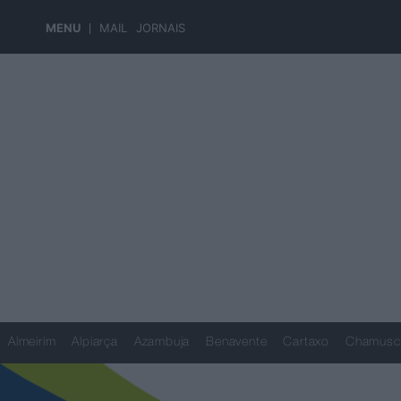
MENU
MAIL
JORNAIS
Almeirim
Alpiarça
Azambuja
Benavente
Cartaxo
Chamusc