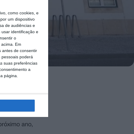
vo, como cookies, e
por um dispositivo
sa de audiências e
usar identificação e
nsentir o
o acima. Em
s antes de consentir
 pessoais poderá
s suas preferências
 consentimento a
da página.
 as taxas e
considerando
 às famílias,
próximo ano,