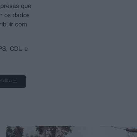
mpresas que
er os dados
ribuir com
 PS, CDU e
Partilhar