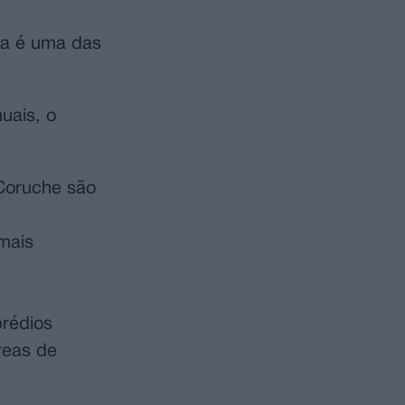
ta é uma das
uais, o
 Coruche são
mais
prédios
reas de