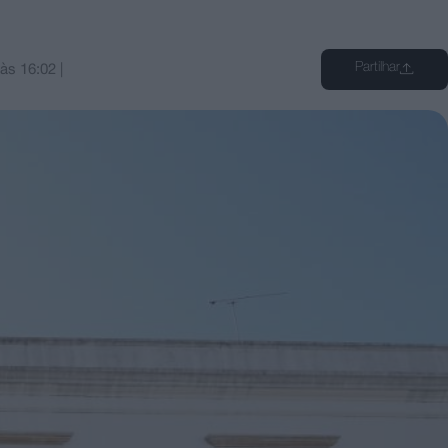
Partilhar
às
16:02
|