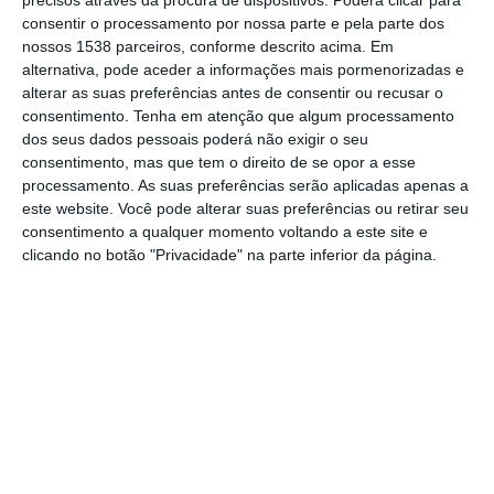
precisos através da procura de dispositivos. Poderá clicar para
presidente da Câmara Municipal, Francisco
consentir o processamento por nossa parte e pela parte dos
Silvestre de Oliveira.
nossos 1538 parceiros, conforme descrito acima. Em
alternativa, pode aceder a informações mais pormenorizadas e
As vagas estão distribuídas por diferentes
alterar as suas preferências antes de consentir ou recusar o
consentimento.
Tenha em atenção que algum processamento
faixas etárias, desde o berçário até à
dos seus dados pessoais poderá não exigir o seu
educação pré-escolar, incluindo também
consentimento, mas que tem o direito de se opor a esse
processamento. As suas preferências serão aplicadas apenas a
lugares no âmbito do programa Creche Feliz,
este website. Você pode alterar suas preferências ou retirar seu
que assegura gratuitidade em determinadas
consentimento a qualquer momento voltando a este site e
clicando no botão "Privacidade" na parte inferior da página.
condições.
Na Creche e Jardim de Infância Quinta do
Lago, existem 10 vagas para bebés nascidos
em 2025 (berçário), 5 para crianças nascidas
em 2024 (sala de 1 ano) e 4 para nascidos
em 2023 (sala de 2 anos), todas ao abrigo do
programa Creche Feliz. Para as faixas