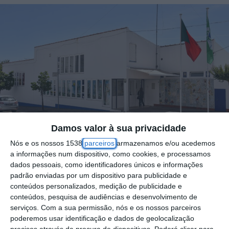
Damos valor à sua privacidade
Nós e os nossos 1538
parceiros
armazenamos e/ou acedemos
Estão abertas, durante o mês de junho, as
a informações num dispositivo, como cookies, e processamos
dados pessoais, como identificadores únicos e informações
candidaturas para o ingresso de crianças
padrão enviadas por um dispositivo para publicidade e
nas creches municipais de Coruche – Quinta
conteúdos personalizados, medição de publicidade e
conteúdos, pesquisa de audiências e desenvolvimento de
do Lago e Azervadinha – relativas ao ano
serviços.
Com a sua permissão, nós e os nossos parceiros
letivo de 2025/2026. O anúncio foi feito pelo
poderemos usar identificação e dados de geolocalização