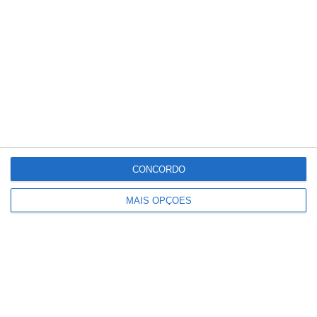
Conteúdo
relacionado
CONCORDO
MAIS OPÇÕES
Paulo Dionísio deixa comando dos