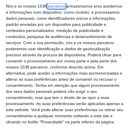
A Câmara de Benavente adquiriu um terreno
Nós e os nossos 1538
parceiros
armazenamos e/ou acedemos
para construir uma escola secundária e um
a informações num dispositivo, como cookies, e processamos
dados pessoais, como identificadores únicos e informações
edifício para adaptar em lar residencial, dois
padrão enviadas por um dispositivo para publicidade e
equipamentos que visam antecipar as
conteúdos personalizados, medição de publicidade e
conteúdos, pesquisa de audiências e desenvolvimento de
necessidades futuras da região, disse hoje o
serviços.
Com a sua permissão, nós e os nossos parceiros
presidente da autarquia à Lusa.
poderemos usar identificação e dados de geolocalização
precisos através da procura de dispositivos. Poderá clicar para
“É uma medida que tem como objetivo
consentir o processamento por nossa parte e pela parte dos
nossos 1538 parceiros, conforme descrito acima. Em
perspetivar o futuro atendendo àquilo que se
alternativa, pode aceder a informações mais pormenorizadas e
perspetiva nomeadamente com a construção
alterar as suas preferências antes de consentir ou recusar o
consentimento.
Tenha em atenção que algum processamento
do novo aeroporto. Queremos perspetivar e
dos seus dados pessoais poderá não exigir o seu
planear já com alguma folga as nossas
consentimento, mas que tem o direito de se opor a esse
processamento. As suas preferências serão aplicadas apenas a
intervenções”, afirmou Carlos Coutinho.
este website. Você pode alterar suas preferências ou retirar seu
consentimento a qualquer momento voltando a este site e
A construção da nova escola visa responder
clicando no botão "Privacidade" na parte inferior da página.
à falta de espaço na Secundária João