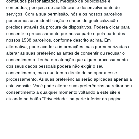
conteúdos personalizados, medição de publicidade e
Ginásio no Pavilhão Desportivo de Samora
conteúdos, pesquisa de audiências e desenvolvimento de
Correia onde decorre as suas atividades.
serviços.
Com a sua permissão, nós e os nossos parceiros
poderemos usar identificação e dados de geolocalização
precisos através da procura de dispositivos. Poderá clicar para
A cerimónia foi realizada por ocasião da
consentir o processamento por nossa parte e pela parte dos
quadragésima edição do Samorgina, que se
nossos 1538 parceiros, conforme descrito acima. Em
tornou assim especial pela homenagem
alternativa, pode aceder a informações mais pormenorizadas e
alterar as suas preferências antes de consentir ou recusar o
realizada.
consentimento.
Tenha em atenção que algum processamento
dos seus dados pessoais poderá não exigir o seu
A cerimónia de descerramento da placa foi
consentimento, mas que tem o direito de se opor a esse
processamento. As suas preferências serão aplicadas apenas a
presidida pelo Presidente da Câmara
este website. Você pode alterar suas preferências ou retirar seu
Municipal, Carlos Coutinho, igualmente
consentimento a qualquer momento voltando a este site e
clicando no botão "Privacidade" na parte inferior da página.
estiveram presentes o vereador com o
pelouro do desporto na Câmara Municipal,
Hélio Justino, o Presidente da Junta de
Freguesia de Samora Correia, Augusto
Marques, o Presidente da Associação de