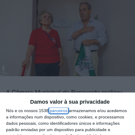
A Câmara Municipal de Benavente realizou
Damos valor à sua privacidade
este domingo uma singela homenagem à
professora Cândida Ramos, fundadora da
Nós e os nossos 1538
parceiros
armazenamos e/ou acedemos
a informações num dispositivo, como cookies, e processamos
Academia Gimnodesportiva de Samora
dados pessoais, como identificadores únicos e informações
Correia (AGISC), atribuindo o seu nome ao
padrão enviadas por um dispositivo para publicidade e