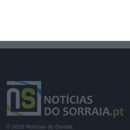
digital na saúde através do projeto
Value4Health
© 2026 Notícias do Sorraia.