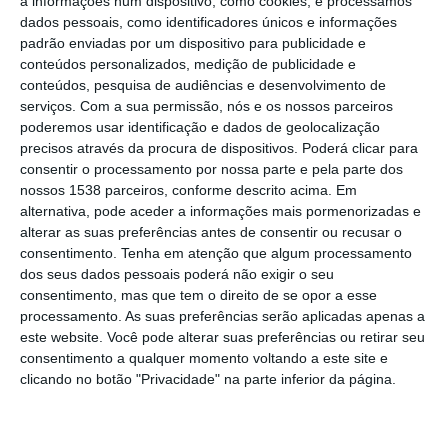
a informações num dispositivo, como cookies, e processamos
espetáculos, disse hoje o presidente do
dados pessoais, como identificadores únicos e informações
padrão enviadas por um dispositivo para publicidade e
município.
conteúdos personalizados, medição de publicidade e
conteúdos, pesquisa de audiências e desenvolvimento de
“A partir de janeiro, queremos desenvolver
serviços.
Com a sua permissão, nós e os nossos parceiros
um conjunto de eventos e já tivemos
poderemos usar identificação e dados de geolocalização
precisos através da procura de dispositivos. Poderá clicar para
contacto com algumas entidades. O grande
consentir o processamento por nossa parte e pela parte dos
objetivo é ter metade dos fins de semanas
nossos 1538 parceiros, conforme descrito acima. Em
alternativa, pode aceder a informações mais pormenorizadas e
do ano ocupados”, disse Pedro Ribeiro,
alterar as suas preferências antes de consentir ou recusar o
presidente da Câmara de Almeirim, no
consentimento.
Tenha em atenção que algum processamento
dos seus dados pessoais poderá não exigir o seu
distrito de Santarém.
consentimento, mas que tem o direito de se opor a esse
processamento. As suas preferências serão aplicadas apenas a
O novo equipamento, o imóvel de valências
este website. Você pode alterar suas preferências ou retirar seu
variadas multiúsos de Almeirim, resultou de
consentimento a qualquer momento voltando a este site e
clicando no botão "Privacidade" na parte inferior da página.
um projeto de reconversão do antigo edifício
do Instituto da Vinha e do Vinho para um
pavilhão multiúsos destinado à produção de