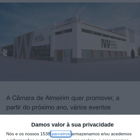
A Câmara de Almeirim quer promover, a
partir do próximo ano, vários eventos
culturais num novo equipamento multiusos,
Damos valor à sua privacidade
que vai permitir a realização de várias
Nós e os nossos 1538
parceiros
armazenamos e/ou acedemos
iniciativas como conferências, feiras e