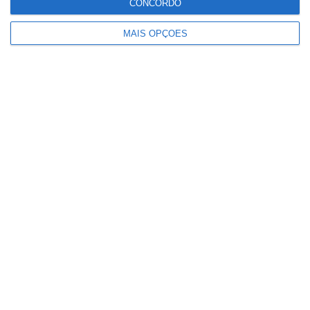
Bombeiros de Salvaterra de Magos
CONCORDO
MAIS OPÇÕES
Ministério garante publicação das
notas na sexta-feira