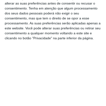
O Município da Golegã vai disponibilizar
alterar as suas preferências antes de consentir ou recusar o
formulários online pela primeira vez, numa
consentimento.
Tenha em atenção que algum processamento
dos seus dados pessoais poderá não exigir o seu
ótica de modernização dos serviços e com o
consentimento, mas que tem o direito de se opor a esse
intuito de facilitar a candidatura dos alunos
processamento. As suas preferências serão aplicadas apenas a
este website. Você pode alterar suas preferências ou retirar seu
do ensino superior às bolsas de estudo e de
consentimento a qualquer momento voltando a este site e
mérito, revelou a autarquia em comunicado.
clicando no botão "Privacidade" na parte inferior da página.
Assim, para candidatura às
Bolsas de
Estudo
e às
Bolsas de Mérito
deverá utilizar
os formulários online. Poderá fazer o upload
dos documentos através da plataforma ou,
em alternativa, remeter os documentos
requeridos por email para
educacao@cm-
golega.pt
Para qualquer esclarecimento ou apoio no