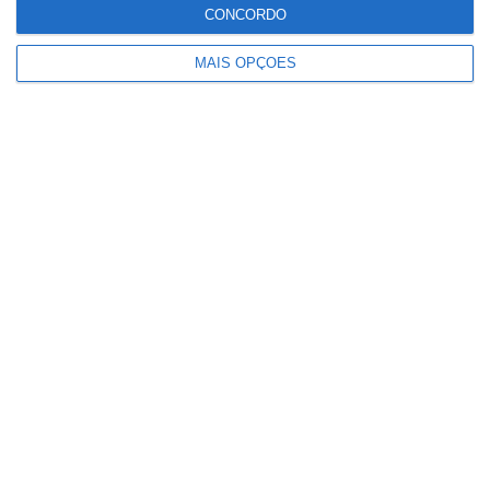
CONCORDO
e infrações descem
MAIS OPÇÕES
Há escolas que ainda não receberam
resultados das reapreciações