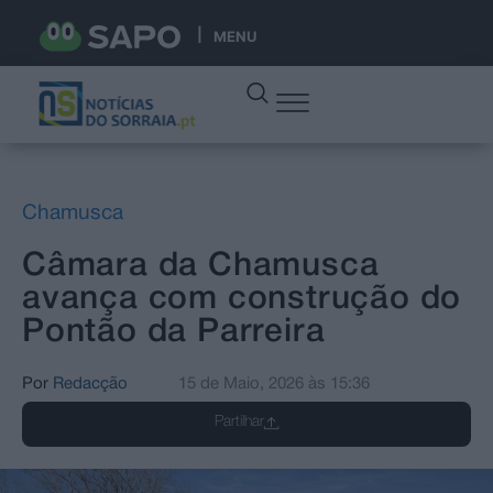
MENU
Chamusca
Câmara da Chamusca
avança com construção do
Pontão da Parreira
Por
Redacção
15 de Maio, 2026
às
15:36
Partilhar