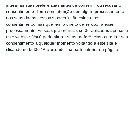
alterar as suas preferências antes de consentir ou recusar o
construção do Pontão da Parreira, depois
consentimento.
Tenha em atenção que algum processamento
deste ter sido encerrado a 23 de dezembro
dos seus dados pessoais poderá não exigir o seu
consentimento, mas que tem o direito de se opor a esse
do ano passado, em virtude de uma
processamento. As suas preferências serão aplicadas apenas a
derrotada ter colocado em causa a
este website. Você pode alterar suas preferências ou retirar seu
estabilidade da estrutura militar ali colocada.
consentimento a qualquer momento voltando a este site e
clicando no botão "Privacidade" na parte inferior da página.
A obra tem um custo estimado de
446.437,50 euros, acrescido de IVA, e prevê
que a obra esteja concluída dentro de um
ano.
A estrutura militar, que reforçava a
segurança na Ponte D. Manuel I, foi
desmontada em fevereiro deste ano, tendo a
autarquia lançado agora o concurso para