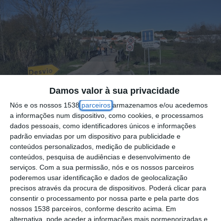
Damos valor à sua privacidade
Nós e os nossos 1538
parceiros
armazenamos e/ou acedemos
a informações num dispositivo, como cookies, e processamos
dados pessoais, como identificadores únicos e informações
padrão enviadas por um dispositivo para publicidade e
conteúdos personalizados, medição de publicidade e
conteúdos, pesquisa de audiências e desenvolvimento de
serviços.
Com a sua permissão, nós e os nossos parceiros
Foto por: D.R.
poderemos usar identificação e dados de geolocalização
precisos através da procura de dispositivos. Poderá clicar para
consentir o processamento por nossa parte e pela parte dos
A Câmara Municipal da Chamusca lançou
nossos 1538 parceiros, conforme descrito acima. Em
esta sexta-feira o concurso para a
alternativa, pode aceder a informações mais pormenorizadas e