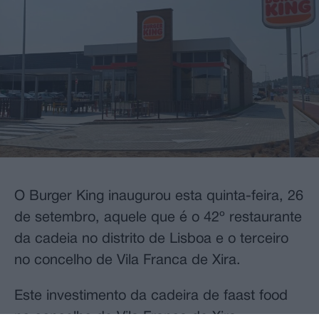
O Burger King inaugurou esta quinta-feira, 26
de setembro, aquele que é o 42º restaurante
da cadeia no distrito de Lisboa e o terceiro
no concelho de Vila Franca de Xira.
Este investimento da cadeira de faast food
no concelho de Vila Franca de Xira