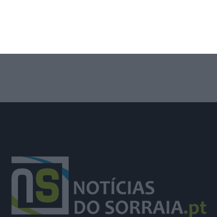
Trânsito na EM504 em Azambuja
prolongado até 14 de agosto por obra
da EPAL