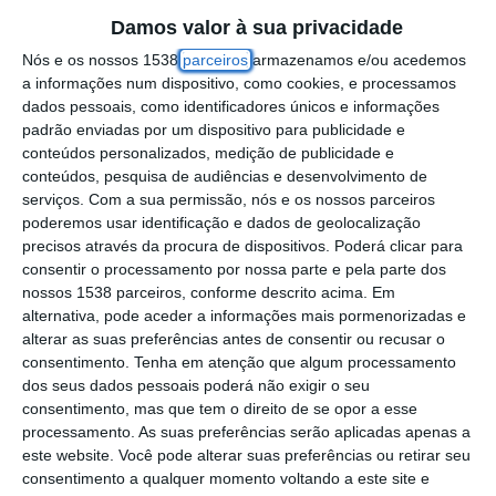
Damos valor à sua privacidade
representa a criação de mais 30 postos de
Nós e os nossos 1538
parceiros
armazenamos e/ou acedemos
trabalho na região, aumentando para cerca
a informações num dispositivo, como cookies, e processamos
de 1260 o número de postos de trabalho já
dados pessoais, como identificadores únicos e informações
padrão enviadas por um dispositivo para publicidade e
criados pela marca no distrito.
conteúdos personalizados, medição de publicidade e
conteúdos, pesquisa de audiências e desenvolvimento de
Situado na Avenida Engenheiro Vilar Queiroz
serviços.
Com a sua permissão, nós e os nossos parceiros
1, em Alverca, o restaurante está aberto 7
poderemos usar identificação e dados de geolocalização
precisos através da procura de dispositivos. Poderá clicar para
dias por semana, das 11h30 às 00h00, com
consentir o processamento por nossa parte e pela parte dos
o serviço Drive Thru a funcionar de segunda
nossos 1538 parceiros, conforme descrito acima. Em
alternativa, pode aceder a informações mais pormenorizadas e
a quinta-feira até às 01h00 e de sexta e
alterar as suas preferências antes de consentir ou recusar o
domingo até às 02h00. Possui uma área de
consentimento.
Tenha em atenção que algum processamento
mais de cerca de 300m2 com capacidade
dos seus dados pessoais poderá não exigir o seu
consentimento, mas que tem o direito de se opor a esse
para 166 pessoas, 66 em sala e 100 em
processamento. As suas preferências serão aplicadas apenas a
esplanada. Conta ainda com um espaço
este website. Você pode alterar suas preferências ou retirar seu
consentimento a qualquer momento voltando a este site e
Play King especialmente dedicado aos mais