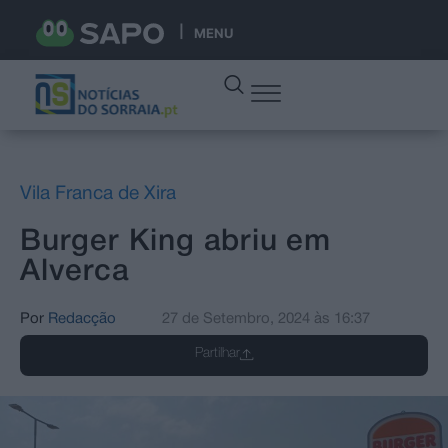
MENU
Vila Franca de Xira
Burger King abriu em
Alverca
Por
Redacção
27 de Setembro, 2024
às
16:37
Partilhar