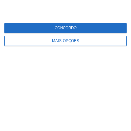
Partilhar
CONCORDO
MAIS OPÇÕES
Conteúdo
relacionado