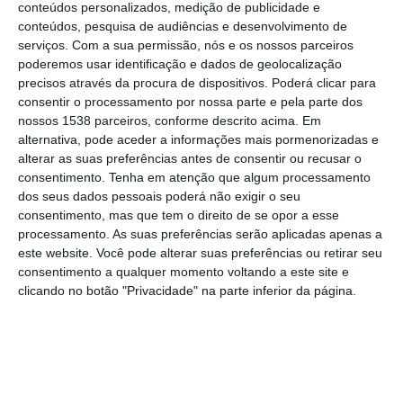
conteúdos personalizados, medição de publicidade e
e tradições locais.
conteúdos, pesquisa de audiências e desenvolvimento de
serviços.
Com a sua permissão, nós e os nossos parceiros
poderemos usar identificação e dados de geolocalização
A edição deste ano arranca a 4 de julho, no
precisos através da procura de dispositivos. Poderá clicar para
Coreto do Parque 25 de Abril, com uma noite
consentir o processamento por nossa parte e pela parte dos
dedicada à música e aos talentos
nossos 1538 parceiros, conforme descrito acima. Em
alternativa, pode aceder a informações mais pormenorizadas e
emergentes. O programa inclui atuações do
alterar as suas preferências antes de consentir ou recusar o
C.U.A.B., de Kate Mirson e de Diogo Videira.
consentimento.
Tenha em atenção que algum processamento
dos seus dados pessoais poderá não exigir o seu
consentimento, mas que tem o direito de se opor a esse
No dia 11 de julho, o mesmo espaço recebe
processamento. As suas preferências serão aplicadas apenas a
uma programação que junta dança, música
este website. Você pode alterar suas preferências ou retirar seu
consentimento a qualquer momento voltando a este site e
contemporânea e tradição. O público poderá
clicando no botão "Privacidade" na parte inferior da página.
assistir às atuações do Coreo Dance Project,
de Nortista e às serenatas “Sinfonias ao
Luar”, num espetáculo pensado para
diferentes gerações.