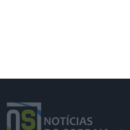
Câmara de Benavente aumenta em
10% transferências para as
freguesias