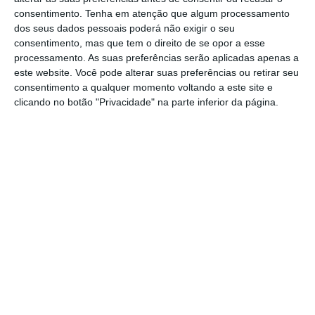
consentimento.
Tenha em atenção que algum processamento
reparar.
dos seus dados pessoais poderá não exigir o seu
consentimento, mas que tem o direito de se opor a esse
O primeiro lote, no valor de 138.200 euros,
processamento. As suas preferências serão aplicadas apenas a
este website. Você pode alterar suas preferências ou retirar seu
prevê a reparação de arruamentos e ruas
consentimento a qualquer momento voltando a este site e
nas freguesias de Benavente e Santo
clicando no botão "Privacidade" na parte inferior da página.
Estevão.
O segundo lote será integralmente dedicado
à reparação de ruas em Samora Correia, e
tem um valor de 469 mil euros.
Ambos os valores são acrescidos de IVA.
Com esta intervenção a Câmara Municipal
de Benavente pretende reparar os
pavimentos que se encontram degradados,