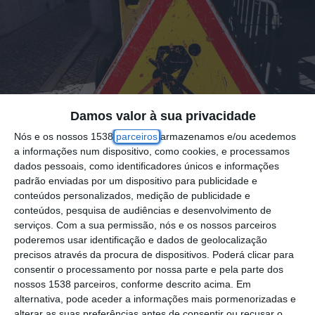
Damos valor à sua privacidade
Nós e os nossos 1538
parceiros
armazenamos e/ou acedemos
a informações num dispositivo, como cookies, e processamos
dados pessoais, como identificadores únicos e informações
padrão enviadas por um dispositivo para publicidade e
A Câmara Municipal de Benavente irá
conteúdos personalizados, medição de publicidade e
conteúdos, pesquisa de audiências e desenvolvimento de
investir mais de 600 mil euros na reparação
serviços.
Com a sua permissão, nós e os nossos parceiros
e reabilitação de pavimentos em todo o
poderemos usar identificação e dados de geolocalização
precisos através da procura de dispositivos. Poderá clicar para
concelho.
consentir o processamento por nossa parte e pela parte dos
nossos 1538 parceiros, conforme descrito acima. Em
O concurso público, lançado esta segunda-
alternativa, pode aceder a informações mais pormenorizadas e
feira, contempla dois lotes de arruamentos a
alterar as suas preferências antes de consentir ou recusar o