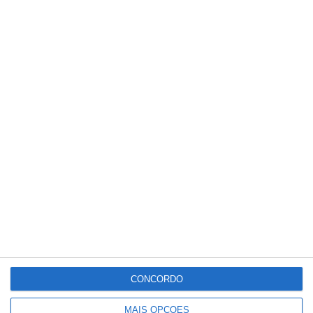
ÚLTIMA HORA – Quase uma centena
de bombeiros e dois meios aéreos
combatem incêndio em Santo
Estevão
CONCORDO
MAIS OPÇÕES