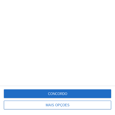
profissionais possam trabalhar em
investigação ou em projetos científicos.
Partilhar
Conteúdo
relacionado
CONCORDO
MAIS OPÇÕES