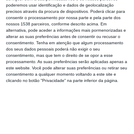
O investimento vai ser feito em várias áreas,
poderemos usar identificação e dados de geolocalização
precisos através da procura de dispositivos. Poderá clicar para
desde a modernização de equipamentos,
consentir o processamento por nossa parte e pela parte dos
aquisição de máquinas de diagnóstico,
nossos 1538 parceiros, conforme descrito acima. Em
alternativa, pode aceder a informações mais pormenorizadas e
remodelação e requalificação de
alterar as suas preferências antes de consentir ou recusar o
infraestruturas básicas e de unidades
consentimento.
Tenha em atenção que algum processamento
inteiras, como é o caso da Psiquiatria, que
dos seus dados pessoais poderá não exigir o seu
consentimento, mas que tem o direito de se opor a esse
vai ser requalificada praticamente de uma
processamento. As suas preferências serão aplicadas apenas a
ponta à outra, desde a urgência até ao
este website. Você pode alterar suas preferências ou retirar seu
consentimento a qualquer momento voltando a este site e
internamento, numa obra que já está
clicando no botão "Privacidade" na parte inferior da página.
consignada e deve arrancar em breve.
Os pisos 3, 5, 6 e 9 serão também
intervencionados com melhorias substanciais
nas enfermarias e a criação de uma unidade
de cuidados intermédios no último piso,