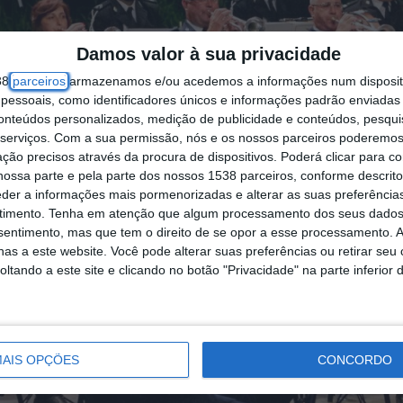
Damos valor à sua privacidade
38
parceiros
armazenamos e/ou acedemos a informações num dispositi
essoais, como identificadores únicos e informações padrão enviadas 
conteúdos personalizados, medição de publicidade e conteúdos, pesqui
serviços.
Com a sua permissão, nós e os nossos parceiros poderemos 
ção precisos através da procura de dispositivos. Poderá clicar para co
ossa parte e pela parte dos nossos 1538 parceiros, conforme descrit
eder a informações mais pormenorizadas e alterar as suas preferência
timento.
Tenha em atenção que algum processamento dos seus dados
nsentimento, mas que tem o direito de se opor a esse processamento. A
as a este website. Você pode alterar suas preferências ou retirar seu
tando a este site e clicando no botão "Privacidade" na parte inferior 
AIS OPÇÕES
CONCORDO