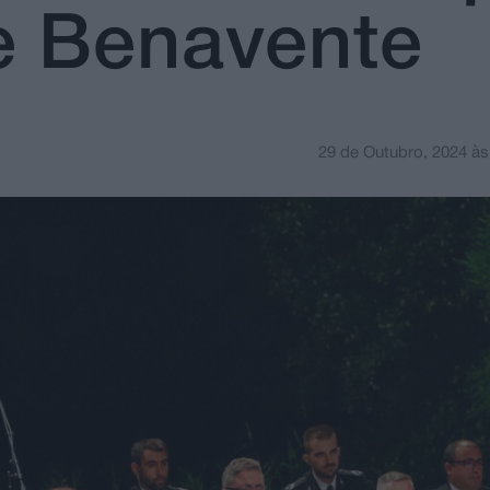
e Benavente
29 de Outubro, 2024
à