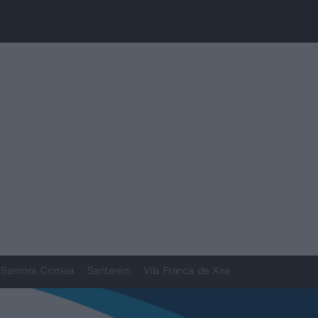
Samora Correia
Santarém
Vila Franca de Xira