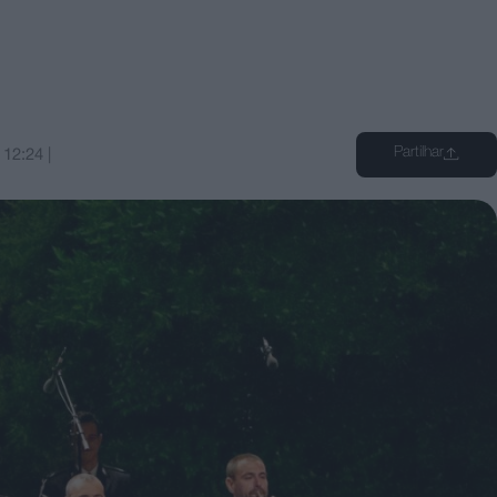
Partilhar
s
12:24
|