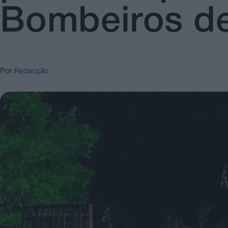
Bombeiros d
Por
Redacção