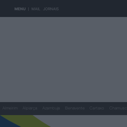
MENU
MAIL
JORNAIS
Almeirim
Alpiarça
Azambuja
Benavente
Cartaxo
Chamusc