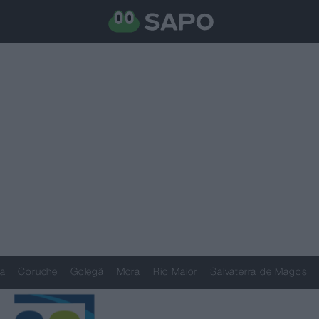
a
Coruche
Golegã
Mora
Rio Maior
Salvaterra de Magos