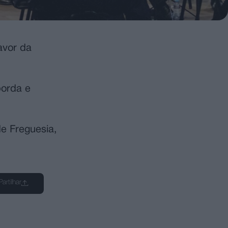
avor da
borda e
e Freguesia,
Partilhar