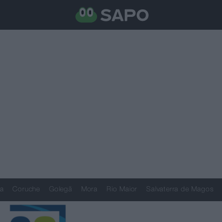
a
Coruche
Golegã
Mora
Rio Maior
Salvaterra de Magos