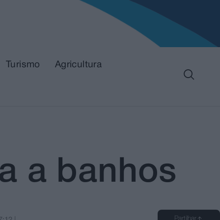
Turismo
Agricultura
aia a banhos
Partilhar
7:12
|