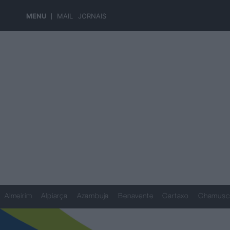
MENU
MAIL
JORNAIS
Almeirim
Alpiarça
Azambuja
Benavente
Cartaxo
Chamusc