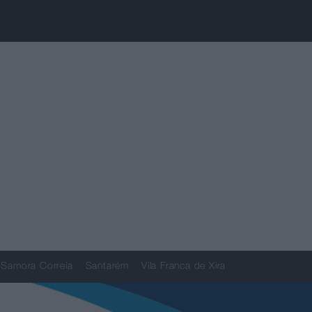
Samora Correia
Santarém
Vila Franca de Xira