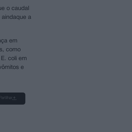
ue o caudal
u aindaque a
ença em
os, como
E. coli em
vômitos e
Partilhar