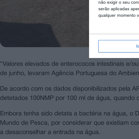
não exigir o seu co
serão aplicadas apen
qualquer momento vol
M
“Valores elevados de enterococos intestinais e/ou 
de junho, levaram Agência Portuguesa do Ambiente 
De acordo com os dados disponibilizados pela APA,
detetados 100NMP por 100 ml de água, quando os
Embora tenha sido detata a bactéria na água, o 
Mundo de Pesca, por considerar que existiam con
a desaconselhar a entrada na água.