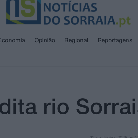
Economia
Opinião
Regional
Reportagens
rdita rio Sorr
22 de Junho, 2025
às
1