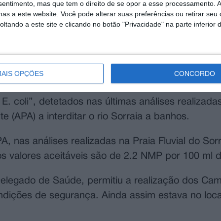
nsentimento, mas que tem o direito de se opor a esse processamento. A
as a este website. Você pode alterar suas preferências ou retirar seu
tando a este site e clicando no botão "Privacidade" na parte inferior 
AIS OPÇÕES
CONCORDO
E. coli”, detetados nas últimas análises realizada
(APA) a interditar o rio Sorraia a banhos.
 nas análises realizadas na Praia Fluvial do Sorr
 valores aceitáveis são de 2.2 NMP por 100 ml 
Delegado de Saúde, permitiu a realização dos Ca
dições de segurança. Ainda assim estava no local