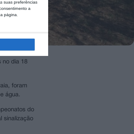
s suas preferências
 consentimento a
da página.
s no dia 18
aia, foram
de água.
mpeonatos do
 sinalização