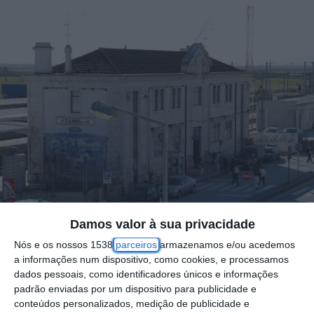
Damos valor à sua privacidade
Nós e os nossos 1538
parceiros
armazenamos e/ou acedemos
a informações num dispositivo, como cookies, e processamos
dados pessoais, como identificadores únicos e informações
A população de Azambuja terá oportunidade
padrão enviadas por um dispositivo para publicidade e
de conhecer em detalhe e esclarecer
conteúdos personalizados, medição de publicidade e