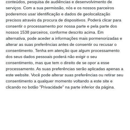
conteúdos, pesquisa de audiências e desenvolvimento de
dúvidas sobre o projeto de quadruplicação
serviços.
Com a sua permissão, nós e os nossos parceiros
da Linha Ferroviária do Norte entre
poderemos usar identificação e dados de geolocalização
precisos através da procura de dispositivos. Poderá clicar para
Castanheira do Ribatejo e Azambuja, numa
consentir o processamento por nossa parte e pela parte dos
sessão pública promovida pela Agência
nossos 1538 parceiros, conforme descrito acima. Em
Portuguesa do Ambiente (APA).
alternativa, pode aceder a informações mais pormenorizadas e
alterar as suas preferências antes de consentir ou recusar o
consentimento.
Tenha em atenção que algum processamento
A iniciativa está agendada para o dia 22 de
dos seus dados pessoais poderá não exigir o seu
junho, entre as 17h30 e as 20h30, no
consentimento, mas que tem o direito de se opor a esse
processamento. As suas preferências serão aplicadas apenas a
Auditório Municipal do Centro Cultural Páteo
este website. Você pode alterar suas preferências ou retirar seu
Valverde, em Azambuja, e insere-se no
consentimento a qualquer momento voltando a este site e
processo de avaliação ambiental do projeto
clicando no botão "Privacidade" na parte inferior da página.
da responsabilidade da Infraestruturas de
Portugal.
Segundo a APA, a sessão tem como
principal objetivo apresentar à população os