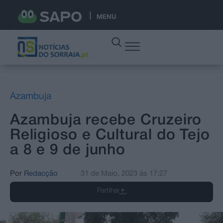
MENU
Azambuja
Azambuja recebe Cruzeiro
Religioso e Cultural do Tejo
a 8 e 9 de junho
Por
Redacção
31 de Maio, 2023
às
17:27
Partilhar