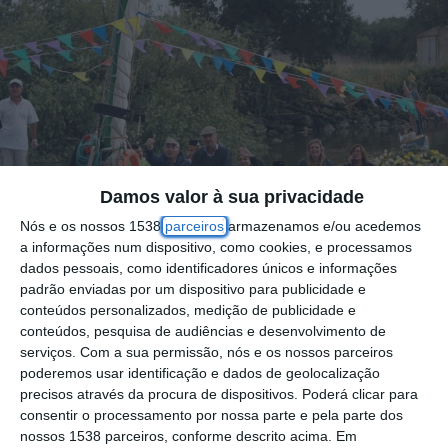
Damos valor à sua privacidade
Nós e os nossos 1538
parceiros
armazenamos e/ou acedemos
a informações num dispositivo, como cookies, e processamos
dados pessoais, como identificadores únicos e informações
padrão enviadas por um dispositivo para publicidade e
conteúdos personalizados, medição de publicidade e
conteúdos, pesquisa de audiências e desenvolvimento de
serviços.
Com a sua permissão, nós e os nossos parceiros
A vila de Azambuja irá receber, na tarde do
poderemos usar identificação e dados de geolocalização
precisos através da procura de dispositivos. Poderá clicar para
próximo dia 08 de junho, feriado “Corpo de
consentir o processamento por nossa parte e pela parte dos
Deus”, a visita da imagem de Nossa Senhora
nossos 1538 parceiros, conforme descrito acima. Em