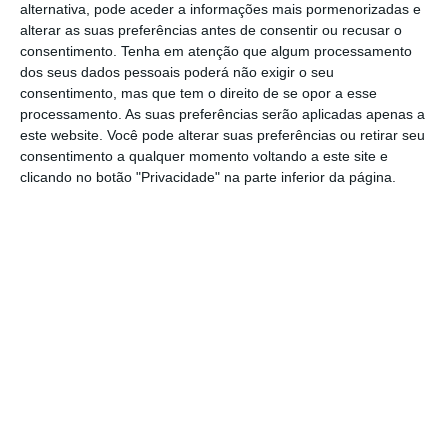
alternativa, pode aceder a informações mais pormenorizadas e
dos Avieiros e do Tejo. O evento integra-se
alterar as suas preferências antes de consentir ou recusar o
na nona edição do Cruzeiro Religioso e
consentimento.
Tenha em atenção que algum processamento
Cultural do Tejo e volta a marcar e a
dos seus dados pessoais poderá não exigir o seu
consentimento, mas que tem o direito de se opor a esse
evidenciar a profunda devoção que a
processamento. As suas preferências serão aplicadas apenas a
comunidade ribeirinha do Concelho de
este website. Você pode alterar suas preferências ou retirar seu
consentimento a qualquer momento voltando a este site e
Azambuja dedica à figura da Virgem Maria,
clicando no botão "Privacidade" na parte inferior da página.
associada ao Tejo e à vida dos pescadores
locais.
A chegada da imagem à vala do Esteiro,
junto à vila de Azambuja, está programada
para as 18.30 horas. Pelas 19 horas, partirá,
da rotunda em frente à Praça de Touros, o
cortejo que seguirá em direção à Igreja
Matriz. Uma vez chegados à igreja, terá lugar