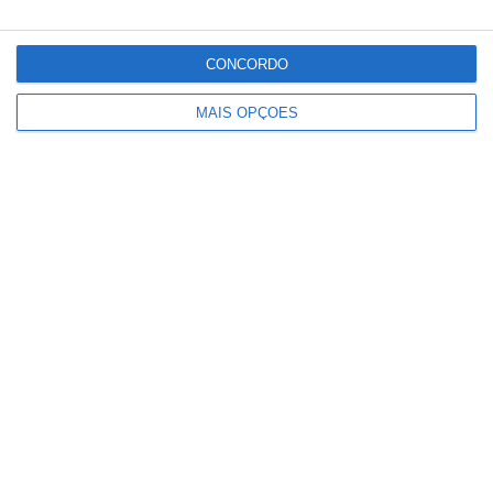
CONCORDO
Criança com 16 anos ferida com
MAIS OPÇÕES
gravidade em acidente de mota em
Santana do Mato