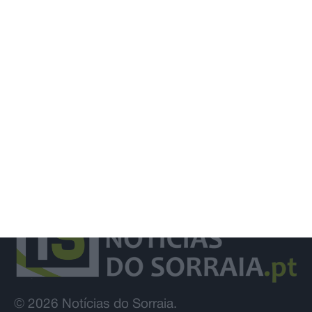
União de Santarém entra na Liga 3
com derrota na Covilhã
© 2026 Notícias do Sorraia.