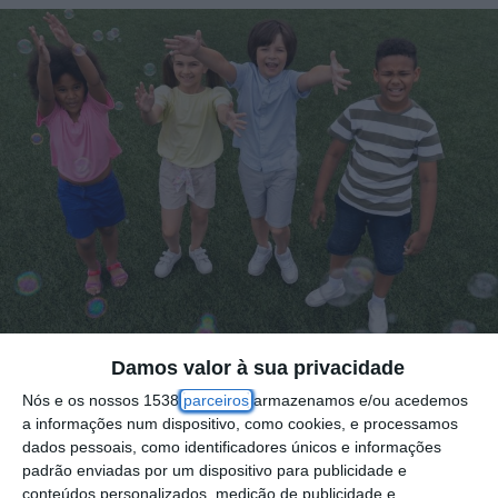
Damos valor à sua privacidade
Nós e os nossos 1538
parceiros
armazenamos e/ou acedemos
O Município de Azambuja vai promover mais
a informações num dispositivo, como cookies, e processamos
uma edição do programa “Férias Ativas
dados pessoais, como identificadores únicos e informações
Verão 2025”, destinado a crianças e jovens
padrão enviadas por um dispositivo para publicidade e
conteúdos personalizados, medição de publicidade e