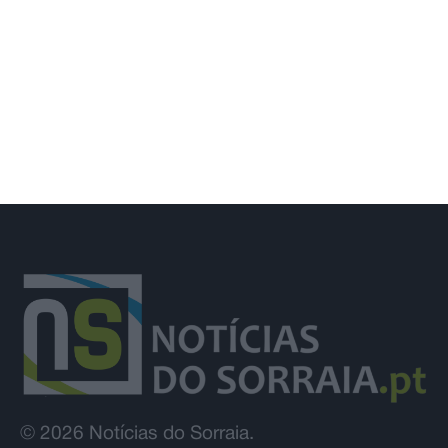
União de Santarém entra na Liga 3
com derrota na Covilhã
© 2026 Notícias do Sorraia.