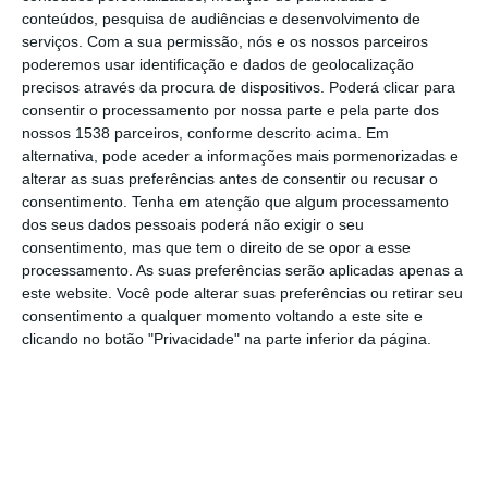
com idades entre os 6 e os 14 anos,
conteúdos, pesquisa de audiências e desenvolvimento de
residentes em todo o concelho. A iniciativa
serviços.
Com a sua permissão, nós e os nossos parceiros
poderemos usar identificação e dados de geolocalização
decorrerá entre os dias 30 de junho e 31 de
precisos através da procura de dispositivos. Poderá clicar para
julho, com um conjunto diversificado de
consentir o processamento por nossa parte e pela parte dos
nossos 1538 parceiros, conforme descrito acima. Em
atividades pensadas para ocupar o tempo
alternativa, pode aceder a informações mais pormenorizadas e
livre de forma educativa, divertida e segura.
alterar as suas preferências antes de consentir ou recusar o
consentimento.
Tenha em atenção que algum processamento
Ao longo de cinco semanas, os participantes
dos seus dados pessoais poderá não exigir o seu
consentimento, mas que tem o direito de se opor a esse
terão a oportunidade de usufruir de
processamento. As suas preferências serão aplicadas apenas a
atividades desportivas, lúdicas, culturais e
este website. Você pode alterar suas preferências ou retirar seu
consentimento a qualquer momento voltando a este site e
educativas, bem como de visitas a locais de
clicando no botão "Privacidade" na parte inferior da página.
interesse, dentro e fora do concelho. O
programa de cada semana será divulgado
no formulário de inscrição.
As crianças serão organizadas em grupos de