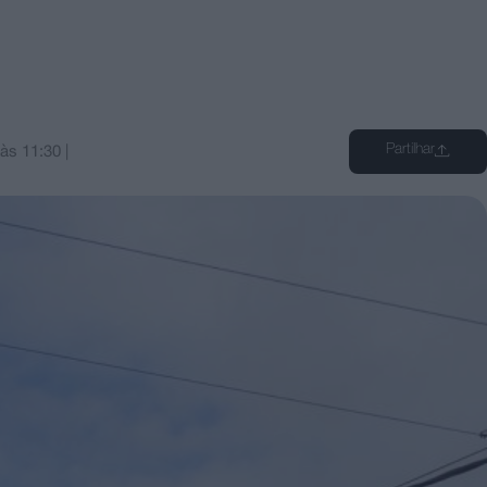
Partilhar
às
11:30
|