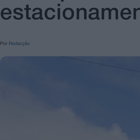
estacioname
Por
Redacção