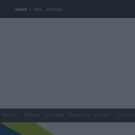
MENU
MAIL
JORNAIS
Almeirim
Alpiarça
Azambuja
Benavente
Cartaxo
Chamusc