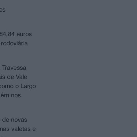
os
484,84 euros
rodoviária
 Travessa
is de Vale
 como o Largo
mbém nos
o de novas
nas valetas e