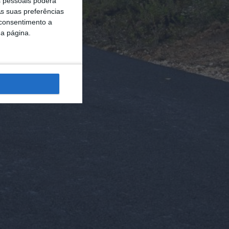
 pessoais poderá
s suas preferências
 consentimento a
da página.