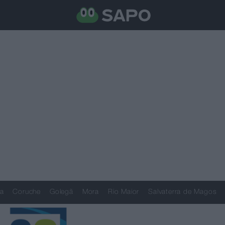
a
Coruche
Golegã
Mora
Rio Maior
Salvaterra de Magos