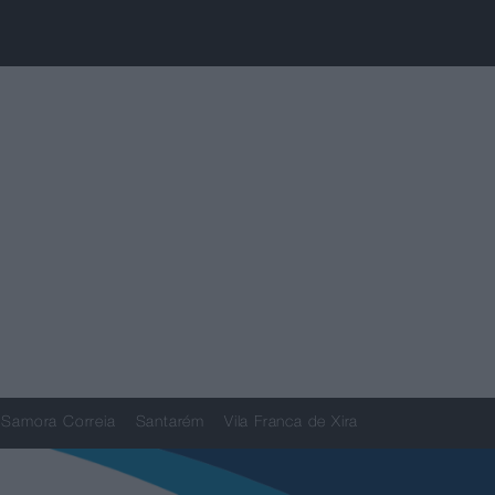
Samora Correia
Santarém
Vila Franca de Xira