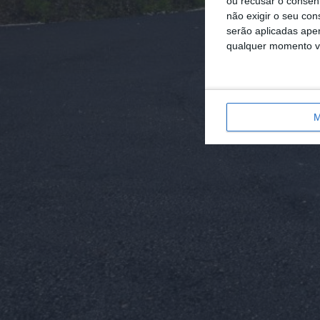
ou recusar o consen
não exigir o seu co
serão aplicadas apen
qualquer momento vol
M