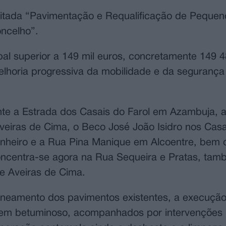
eitada “Pavimentação e Requalificação de Pequen
ncelho”.
pal superior a 149 mil euros, concretamente 149 
lhoria progressiva da mobilidade e da segurança 
e a Estrada dos Casais do Farol em Azambuja, a
eiras de Cima, o Beco José João Isidro nos Casa
inheiro e a Rua Pina Manique em Alcoentre, bem
concentra-se agora na Rua Sequeira e Pratas, ta
e Aveiras de Cima.
saneamento dos pavimentos existentes, a execuçã
 em betuminoso, acompanhados por intervenções 