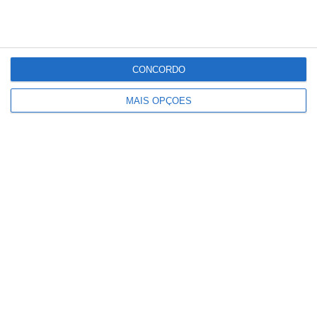
CONCORDO
MAIS OPÇÕES
Vítor Sá apresenta “Arraial” no Centro
Cultural do Cartaxo