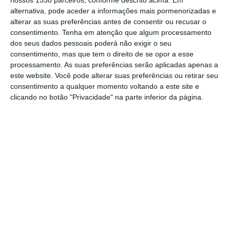
nossos 1538 parceiros, conforme descrito acima. Em
Cemitério de Aveiras de Cima, que resulta
alternativa, pode aceder a informações mais pormenorizadas e
num investimento de 1 801 858,34 euros,
alterar as suas preferências antes de consentir ou recusar o
consentimento.
Tenha em atenção que algum processamento
acrescidos de IVA, por parte da Câmara
dos seus dados pessoais poderá não exigir o seu
Municipal de Azambuja.
consentimento, mas que tem o direito de se opor a esse
processamento. As suas preferências serão aplicadas apenas a
este website. Você pode alterar suas preferências ou retirar seu
O ato foi realizado no local onde a obra irá
consentimento a qualquer momento voltando a este site e
ser desenvolvida, e contou com a
clicando no botão "Privacidade" na parte inferior da página.
participação do Presidente da Câmara
Municipal de Azambuja e do representante
da Construaza-Construções e Projetos, Lda.,
empresa vencedora do respetivo concurso.
A construção desta infraestrutura, cuja obra
se estima venha a durar um ano, implica a
intervenção numa área de 6 211 metros
quadrados, incluindo, nomeadamente,