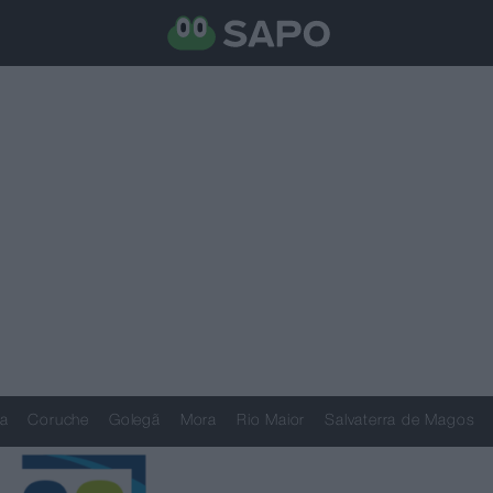
a
Coruche
Golegã
Mora
Rio Maior
Salvaterra de Magos