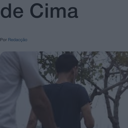
de Cima
Por
Redacção