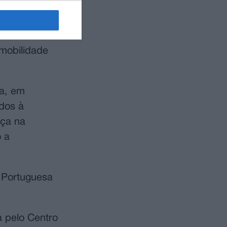
22 de
 2025
mobilidade
ça, em
ados à
nça na
o a
 Portuguesa
 pelo Centro