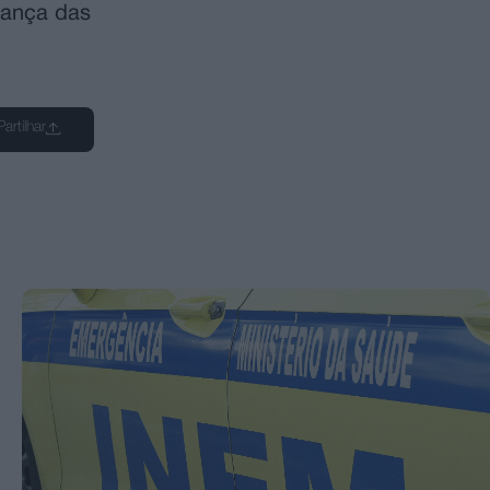
hança das
Partilhar