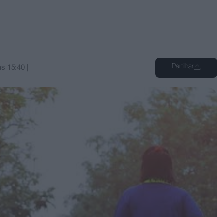
Partilhar
às
15:40
|