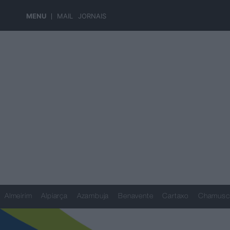
MENU
MAIL
JORNAIS
Almeirim
Alpiarça
Azambuja
Benavente
Cartaxo
Chamusc