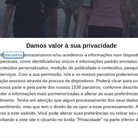
Damos valor à sua privacidade
38
parceiros
armazenamos e/ou acedemos a informações num dispositi
essoais, como identificadores únicos e informações padrão enviadas 
conteúdos personalizados, medição de publicidade e conteúdos, pesqui
serviços.
Com a sua permissão, nós e os nossos parceiros poderemos 
ção precisos através da procura de dispositivos. Poderá clicar para co
ossa parte e pela parte dos nossos 1538 parceiros, conforme descrit
eder a informações mais pormenorizadas e alterar as suas preferência
timento.
Tenha em atenção que algum processamento dos seus dados
nsentimento, mas que tem o direito de se opor a esse processamento. A
as a este website. Você pode alterar suas preferências ou retirar seu
tando a este site e clicando no botão "Privacidade" na parte inferior 