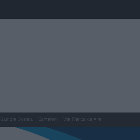
Samora Correia
Santarém
Vila Franca de Xira