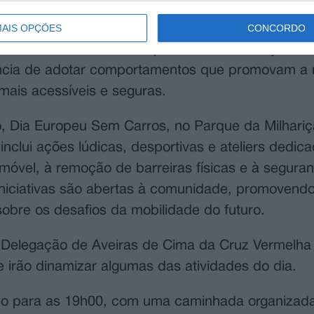
AIS OPÇÕES
CONCORDO
Europeia da Mobilidade, que decorre entre 16 e 
das no tema “Mobilidade para todos”. A edição de
tância de adotar comportamentos que promovam a 
ais acessíveis e seguras.
o, Dia Europeu Sem Carros, no Parque da Milhari
nclui ações lúdicas, desportivas e ateliers dedic
omóvel, à remoção de barreiras físicas e à segura
 iniciativas são abertas à comunidade, promovend
sobre os desafios da mobilidade do futuro.
Delegação de Aveiras de Cima da Cruz Vermelha
 irão dinamizar algumas das atividades do dia.
 para as 19h00, com uma caminhada organizada