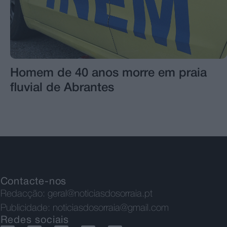
Homem de 40 anos morre em praia
fluvial de Abrantes
Contacte-nos
Redacção:
geral@noticiasdosorraia.pt
Publicidade:
noticiasdosorraia@gmail.com
Redes sociais