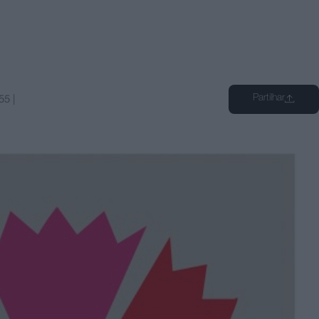
Partilhar
55
|