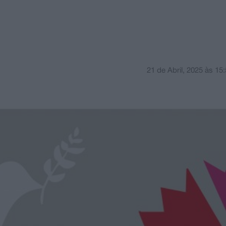
21 de Abril, 2025
às
15: