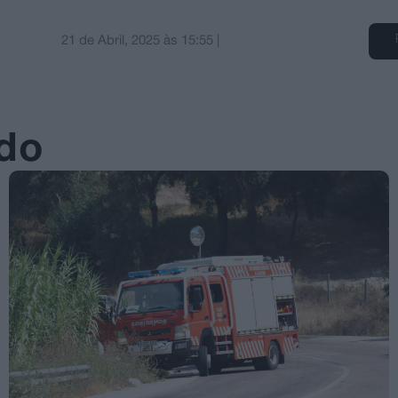
21 de Abril, 2025
às
15:55
|
ado