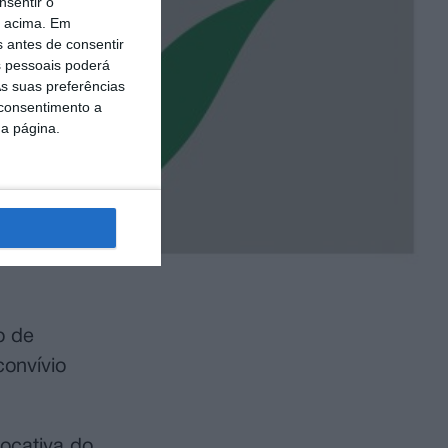
nsentir o
o acima. Em
s antes de consentir
 pessoais poderá
s suas preferências
 consentimento a
da página.
o de
convívio
ocativa do