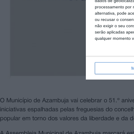
dados de geolocaliza
processamento por n
alternativa, pode ac
ou recusar o consen
não exigir o seu co
serão aplicadas apen
qualquer momento vol
M
O Município de Azambuja vai celebrar o 51.º ani
iniciativas espalhadas pelas freguesias do conce
popular em torno dos valores da liberdade e da 
A Assembleia Municipal de Azambuja marcará esta