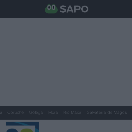
a
Coruche
Golegã
Mora
Rio Maior
Salvaterra de Magos