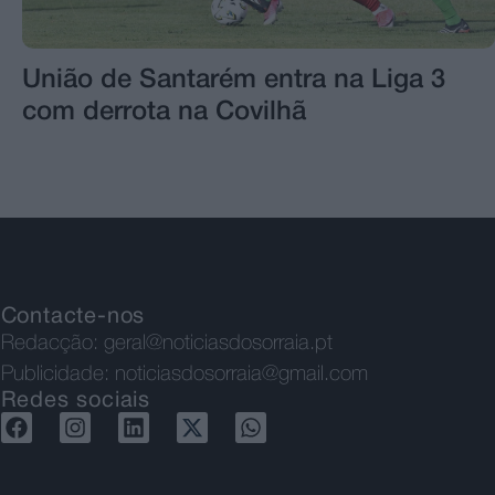
União de Santarém entra na Liga 3
com derrota na Covilhã
Contacte-nos
Redacção:
geral@noticiasdosorraia.pt
Publicidade:
noticiasdosorraia@gmail.com
Redes sociais