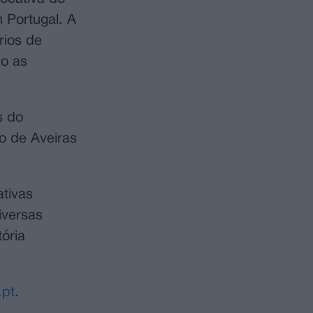
 Portugal. A
rios de
do as
s do
o de Aveiras
tivas
iversas
tória
pt
.