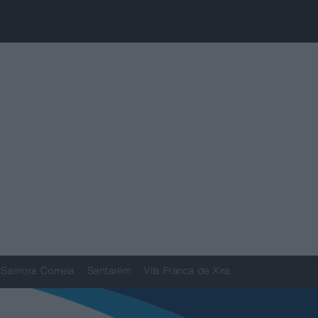
Samora Correia
Santarém
Vila Franca de Xira