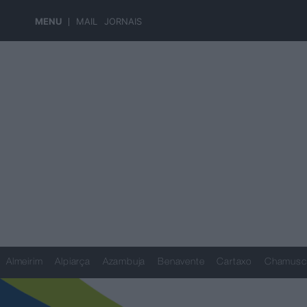
MENU
MAIL
JORNAIS
Almeirim
Alpiarça
Azambuja
Benavente
Cartaxo
Chamusc