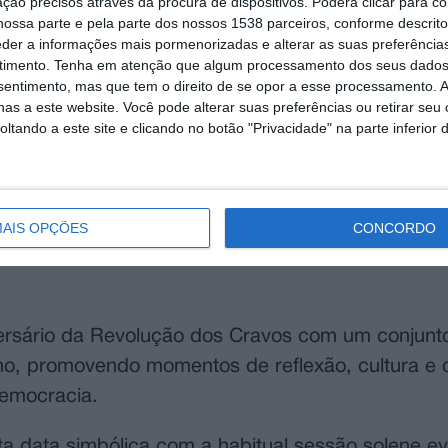
ção precisos através da procura de dispositivos. Poderá clicar para co
ossa parte e pela parte dos nossos 1538 parceiros, conforme descrit
eder a informações mais pormenorizadas e alterar as suas preferência
timento.
Tenha em atenção que algum processamento dos seus dados
nsentimento, mas que tem o direito de se opor a esse processamento. A
as a este website. Você pode alterar suas preferências ou retirar seu
tando a este site e clicando no botão "Privacidade" na parte inferior 
AIS OPÇÕES
CONCORDO
versário da Revolução dos Cravos com um conjunt
lho, promovendo momentos de reflexão, cultura e 
democracia.
 data simbólica com a habitual sessão solene ev