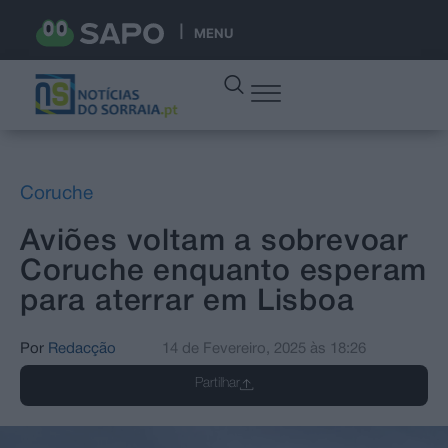
MENU
Coruche
Aviões voltam a sobrevoar
Coruche enquanto esperam
para aterrar em Lisboa
Por
Redacção
14 de Fevereiro, 2025
às
18:26
Partilhar