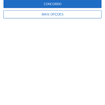
Paulo Dionísio deixa comando dos
CONCORDO
Bombeiros de Salvaterra de Magos
MAIS OPÇÕES
Ministério garante publicação das
notas na sexta-feira