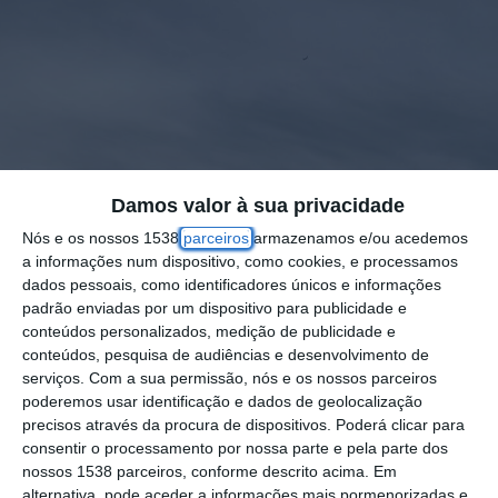
Damos valor à sua privacidade
Nós e os nossos 1538
parceiros
armazenamos e/ou acedemos
a informações num dispositivo, como cookies, e processamos
dados pessoais, como identificadores únicos e informações
padrão enviadas por um dispositivo para publicidade e
conteúdos personalizados, medição de publicidade e
conteúdos, pesquisa de audiências e desenvolvimento de
serviços.
Com a sua permissão, nós e os nossos parceiros
poderemos usar identificação e dados de geolocalização
Os céus de Coruche têm nas últimas horas
precisos através da procura de dispositivos. Poderá clicar para
sido palco de um verdadeiro “desfile” de
consentir o processamento por nossa parte e pela parte dos
nossos 1538 parceiros, conforme descrito acima. Em
aviões de transporta de passageiros, que
alternativa, pode aceder a informações mais pormenorizadas e