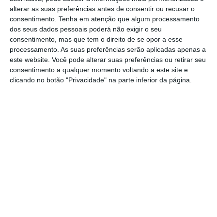
aguarda ordens para poder aterrar no
alterar as suas preferências antes de consentir ou recusar o
consentimento.
Tenha em atenção que algum processamento
Aeroporto Humberto Delgado, em Lisboa.
dos seus dados pessoais poderá não exigir o seu
consentimento, mas que tem o direito de se opor a esse
Se nos céus a sua silhueta é bem visível, o
processamento. As suas preferências serão aplicadas apenas a
som dos seus motores também não passa
este website. Você pode alterar suas preferências ou retirar seu
consentimento a qualquer momento voltando a este site e
despercebido.
clicando no botão "Privacidade" na parte inferior da página.
De acordo com o site Fligrhradar, que
monitoriza as aeronaves nos céus, passaram
pelos céus de Coruche, aviões oriundos de
Milão, Funchal, Seul, Budapeste, Madrid e
Barcelona, de diversas companhas aéreas
nacionais e internacionais.
A “passagem” pelos céus de Coruche surgiu
nos últimos meses, depois das alterações