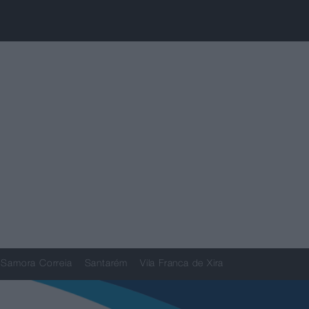
Samora Correia
Santarém
Vila Franca de Xira