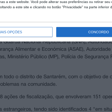
as a este website. Você pode alterar suas preferências ou retirar seu
tando a este site e clicando no botão "Privacidade" na parte inferior 
AIS OPÇÕES
CONCORDO
irregular” no país, foram identificadas no pass
a Guarda Nacional Republicana (GNR), Autoridade
rança Alimentar e Económica (ASAE), Autoridade T
ças, Ministério Público (MP), Polícia de Segurança 
 todo o distrito de Santarém, com o objetivo de 
problemas na comunidade.
18 ações de fiscalização, que envolveram 151 oper
estrangeiros, tendo sido identificados 4 “em sit