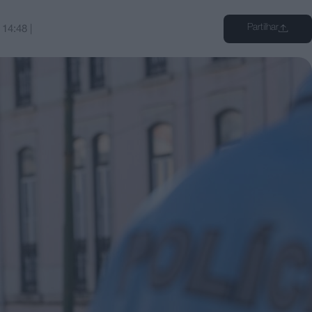
Partilhar
s
14:48
|