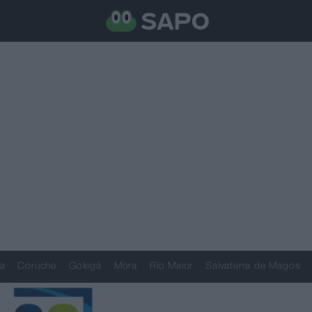
a
Coruche
Golegã
Mora
Rio Maior
Salvaterra de Magos