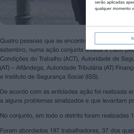
serão aplicadas apen
qualquer momento vol
M
Quatro pessoas que se encontravam em situação “
setembro, numa ação conjunta levada a cabo pel
Condições do Trabalho (ACT), Autoridade de Segu
(AT) – Alfândega, Autoridade Tributária (AT) Finan
e Instituto de Segurança Social (ISS).
De acordo com as entidades ação foi realizada em
a alguns problemas sinalizados e que levantam 
No conjunto, em todo o distrito foram realizadas 
Foram abordados 197 trabalhadores, 37 dos quais 