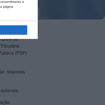
 consentimento a
da página.
ado mês de
 para as
ributária
Pública (PSP)
dar resposta
acionais.
uação