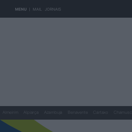
MENU
MAIL
JORNAIS
Almeirim
Alpiarça
Azambuja
Benavente
Cartaxo
Chamusc