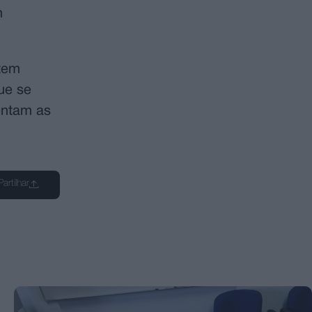
m
 tem
ue se
entam as
Partilhar