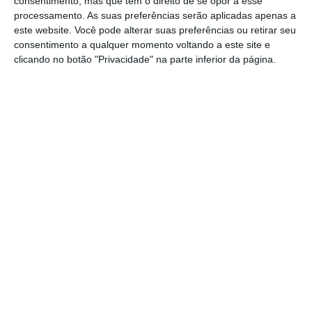
consentimento, mas que tem o direito de se opor a esse
processamento. As suas preferências serão aplicadas apenas a
No local estiveram oito elementos dos
este website. Você pode alterar suas preferências ou retirar seu
consentimento a qualquer momento voltando a este site e
bombeiros sapadores e voluntários de
clicando no botão "Privacidade" na parte inferior da página.
Santarém. A vítima foi transportada ao
Hospital Distrital de Santarém. A PSP tomou
conta da ocorrência.
Partilhar
Conteúdo