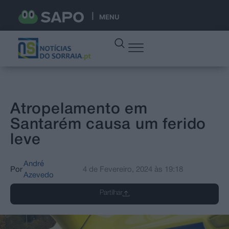
MENU
Atropelamento em
Santarém causa um ferido
leve
André
Por
4 de Fevereiro, 2024
às
19:18
Azevedo
Partilhar