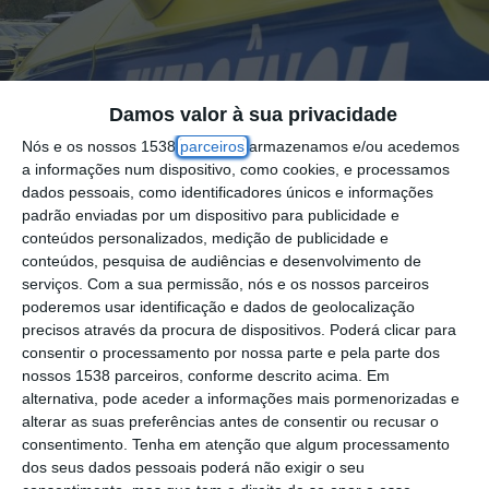
Damos valor à sua privacidade
Nós e os nossos 1538
parceiros
armazenamos e/ou acedemos
a informações num dispositivo, como cookies, e processamos
dados pessoais, como identificadores únicos e informações
padrão enviadas por um dispositivo para publicidade e
conteúdos personalizados, medição de publicidade e
conteúdos, pesquisa de audiências e desenvolvimento de
serviços.
Com a sua permissão, nós e os nossos parceiros
poderemos usar identificação e dados de geolocalização
Um atropelamento causou uma vítima leve
precisos através da procura de dispositivos. Poderá clicar para
na tarde deste domingo, 4 de Fevereiro, na
consentir o processamento por nossa parte e pela parte dos
nossos 1538 parceiros, conforme descrito acima. Em
Calçada da Junqueira, em Santarém. A
alternativa, pode aceder a informações mais pormenorizadas e
vítima, um homem idoso, foi colhido por uma
alterar as suas preferências antes de consentir ou recusar o
viatura quando atravessava a estrada. O
consentimento.
Tenha em atenção que algum processamento
dos seus dados pessoais poderá não exigir o seu
alerta foi dado pelas 18h30.