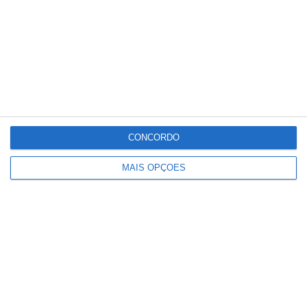
CONCORDO
MAIS OPÇÕES
Johansen parte líder para primeira
etapa com final ‘traiçoeiro’ em Queluz