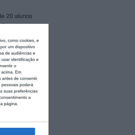
de 20 alunos
ito
to Ativo e
vo, como cookies, e
por um dispositivo
sa de audiências e
iores
usar identificação e
nsentir o
 à medida que
o acima. Em
sessões
s antes de consentir
 pessoais poderá
s suas preferências
 consentimento a
as de
da página.
 para um
ativo e
ais de