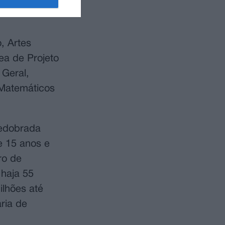
a dos idosos
, Artes
ea de Projeto
 Geral,
 Matemáticos
redobrada
e 15 anos e
ro de
haja 55
lhões até
ria de