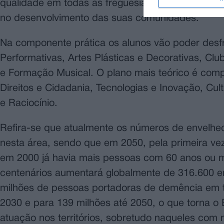
qualidade em todas as freguesias do concelho, be
no desenvolvimento das suas comunidades.
Na componente prática os alunos vão poder desfr
Performativas, Artes Plásticas e Decorativas, Cl
e Formação Musical. O plano mais teórico é comp
Direitos e Cidadania, Tecnologias e Inovação, Cu
e Raciocínio.
Refira-se que atualmente os números de envelhe
nesta área, sendo que em 2050, pela primeira ve
em 2000 já havia mais pessoas com 60 anos ou 
centenários aumentará globalmente de 316.600 e
milhões de pessoas portadoras de demência em 
2030 e para 139 milhões até 2050, o que torna o 
atuação nos territórios, sobretudo naqueles com 