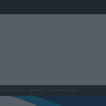
Samora Correia
Santarém
Vila Franca de Xira