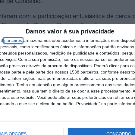
de de Concelho.
ontaram com a participação entusiástica de cerca 
 Recreio do Pinheiro Grande. Este é um marco mu
Damos valor à sua privacidade
 e um passo fundamental na área do Envelhecimen
38
parceiros
armazenamos e/ou acedemos a informações num dispositi
essoais, como identificadores únicos e informações padrão enviadas 
conteúdos personalizados, medição de publicidade e conteúdos, pesqui
 Chamusca conta atualmente com mais de 120 sen
serviços.
Com a sua permissão, nós e os nossos parceiros poderemos 
ção precisos através da procura de dispositivos. Poderá clicar para co
endo que a expetativa é que este número aumente
ossa parte e pela parte dos nossos 1538 parceiros, conforme descrit
e 13 disciplinas do tronco comum, sete das quais 
eder a informações mais pormenorizadas e alterar as suas preferência
timento.
Tenha em atenção que algum processamento dos seus dados
es teóricas de uma hora por semana.
nsentimento, mas que tem o direito de se opor a esse processamento. A
as a este website. Você pode alterar suas preferências ou retirar seu
Municipal da Chamusca em parceria com as Junt
tando a este site e clicando no botão "Privacidade" na parte inferior 
trução e Recreio do Pinheiro Grande, que aponta
objetivo promover e fortalecer o envelhecimento 
de de acesso a oportunidades educativas e cultur
AIS OPÇÕES
CONCORDO