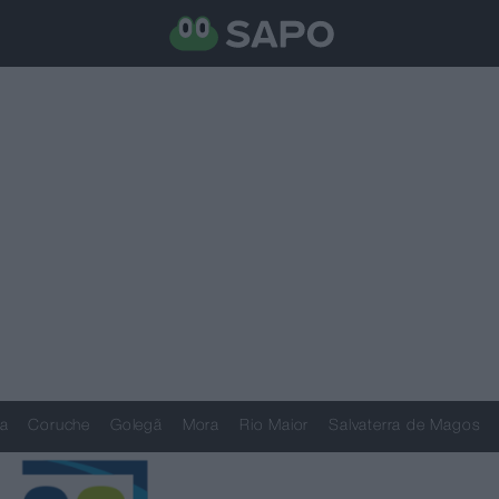
a
Coruche
Golegã
Mora
Rio Maior
Salvaterra de Magos