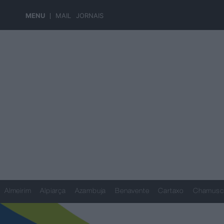
MENU
MAIL
JORNAIS
Almeirim
Alpiarça
Azambuja
Benavente
Cartaxo
Chamusc