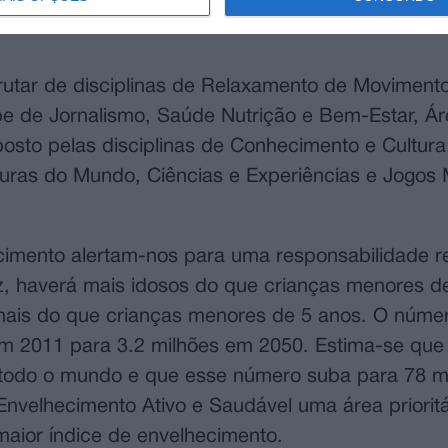
m como estimular a participação ativa e inclusiv
utar de disciplinas de Relaxamento de Movimento
ube de Jornalismo, Saúde Nutrição e Bem-Estar, Ár
osto pelas disciplinas de Conhecimento e Cultura
lturas do Mundo, Ciências e Experiências e Jogos
cimento alertam-nos para uma responsabilidade 
z, haverá mais idosos do que crianças menores d
mais do que crianças menores de 5 anos. O núme
m 2011 para 3.2 milhões em 2050. Estima-se que 
todo o mundo e que esse número suba para 78 mi
Envelhecimento Ativo e Saudável uma área prioritá
maior índice de envelhecimento.