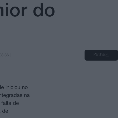
ior do
Partilhar
08:36
|
e iniciou no
integradas na
falta de
a de