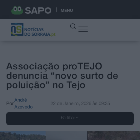
MENU
Associação proTEJO
denuncia “novo surto de
poluição” no Tejo
André
Por
22 de Janeiro, 2026
às
09:35
Azevedo
Partilhar