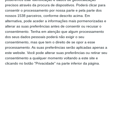
de forma regular entre 17 e 19 de janeiro,
precisos através da procura de dispositivos. Poderá clicar para
consentir o processamento por nossa parte e pela parte dos
com base em captações de vídeo e
nossos 1538 parceiros, conforme descrito acima. Em
testemunhos de cidadãos.
alternativa, pode aceder a informações mais pormenorizadas e
alterar as suas preferências antes de consentir ou recusar o
Quanto a este novo episódio de poluição, o
consentimento.
Tenha em atenção que algum processamento
dos seus dados pessoais poderá não exigir o seu
movimento admite suspeitar que a sua
consentimento, mas que tem o direito de se opor a esse
origem possa estar em descargas de
processamento. As suas preferências serão aplicadas apenas a
este website. Você pode alterar suas preferências ou retirar seu
efluentes localizadas a montante da Barca
consentimento a qualquer momento voltando a este site e
da Amieira do Tejo, apelando à necessidade
clicando no botão "Privacidade" na parte inferior da página.
de averiguar a eventual responsabilidade de
descargas urbanas e/ou industriais com
parâmetros de qualidade fora dos limites
legais.
Neste contexto, o proTEJO solicita a
intervenção da Agência Portuguesa do