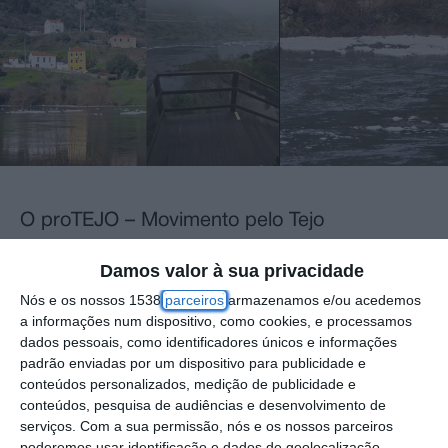
O proTEJO – Movimento pelo Tejo
denunciou, na segunda-feira, 19 de janeiro, à
Damos valor à sua privacidade
Inspeção-Geral da Agricultura, do Mar, do
Nós e os nossos 1538
parceiros
armazenamos e/ou acedemos
Ambiente e do Ordenamento do Território
a informações num dispositivo, como cookies, e processamos
(IGAMAOT) um novo surto de poluição no rio
dados pessoais, como identificadores únicos e informações
padrão enviadas por um dispositivo para publicidade e
Tejo, caracterizado pela presença de
conteúdos personalizados, medição de publicidade e
espuma abundante entre a barragem do
conteúdos, pesquisa de audiências e desenvolvimento de
serviços.
Com a sua permissão, nós e os nossos parceiros
Fratel e a Barca da Amieira do Tejo, ocorrido
poderemos usar identificação e dados de geolocalização