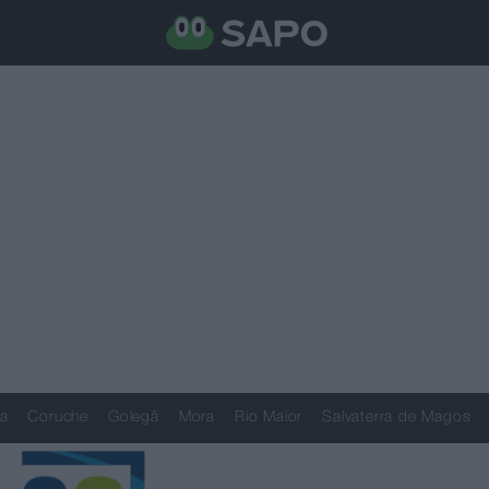
a
Coruche
Golegã
Mora
Rio Maior
Salvaterra de Magos