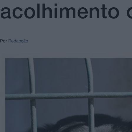
acolhimento 
Por
Redacção