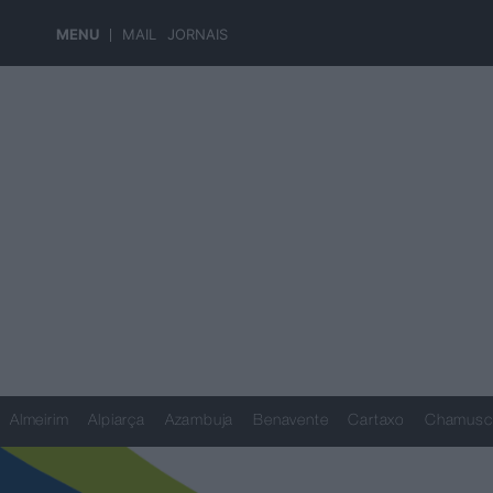
MENU
MAIL
JORNAIS
Almeirim
Alpiarça
Azambuja
Benavente
Cartaxo
Chamusc