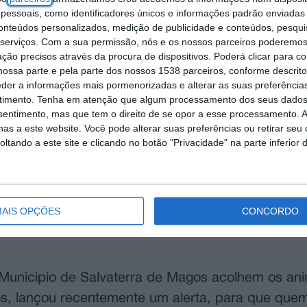
essoais, como identificadores únicos e informações padrão enviadas 
conteúdos personalizados, medição de publicidade e conteúdos, pesqui
serviços.
Com a sua permissão, nós e os nossos parceiros poderemos 
ção precisos através da procura de dispositivos. Poderá clicar para co
ossa parte e pela parte dos nossos 1538 parceiros, conforme descrit
eder a informações mais pormenorizadas e alterar as suas preferência
timento.
Tenha em atenção que algum processamento dos seus dados
nsentimento, mas que tem o direito de se opor a esse processamento. A
as a este website. Você pode alterar suas preferências ou retirar seu
tando a este site e clicando no botão "Privacidade" na parte inferior 
AIS OPÇÕES
CONCORDO
Municipio de Salvaterra de Magos acolhem os ani
, lançou recentemente um alerta, para que quem 