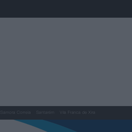
Samora Correia
Santarém
Vila Franca de Xira