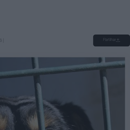
Partilhar
6
|