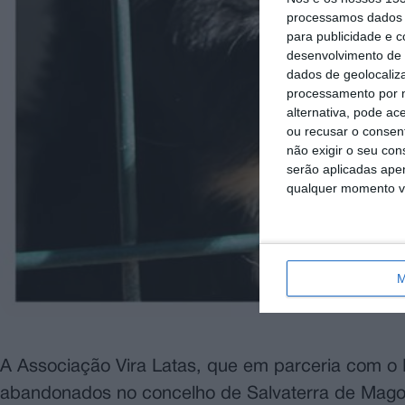
processamos dados p
para publicidade e 
desenvolvimento de 
dados de geolocaliza
processamento por n
alternativa, pode ac
ou recusar o consen
não exigir o seu co
serão aplicadas apen
qualquer momento vol
M
A Associação Vira Latas, que em parceria com o 
abandonados no concelho de Salvaterra de Magos