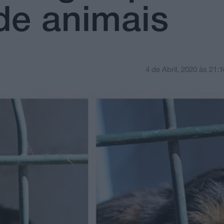
de animais
4 de Abril, 2020
às
21:1