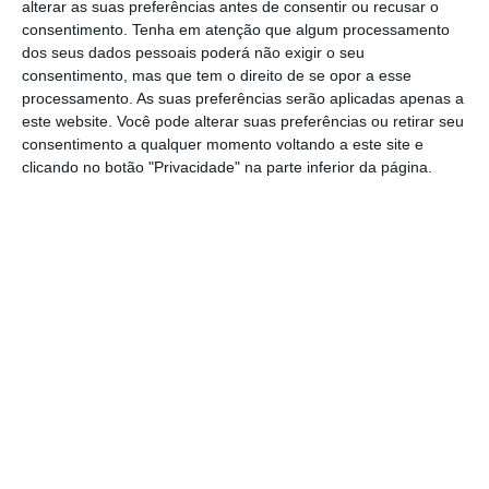
Jota, internacional português e jogador do
alterar as suas preferências antes de consentir ou recusar o
consentimento.
Tenha em atenção que algum processamento
Liverpool FC, e do seu irmão, André Silva,
dos seus dados pessoais poderá não exigir o seu
jogador do FC Penafiel, num trágico acidente
consentimento, mas que tem o direito de se opor a esse
processamento. As suas preferências serão aplicadas apenas a
esta manhã, 3 de julho, em Zamora,
este website. Você pode alterar suas preferências ou retirar seu
Espanha”, foi desta forma que a Associação
consentimento a qualquer momento voltando a este site e
de Futebol de Santarém (AFS), lamentou a
clicando no botão "Privacidade" na parte inferior da página.
morte dos jogadores de futebol Diogo Jota e
André Silva.
O acidente que vitimou ambos os
futebolistas ocorreu na madrugada desta
quinta-feira, na na A52, em Cernadilla,
Zamora, em Espanha, quando os dois
viajavam rumo a Inglaterra.
“Toda a Direção e Órgãos Sociais da