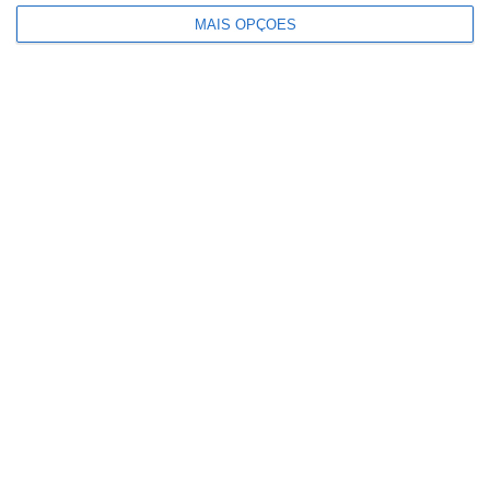
MAIS OPÇÕES
Há escolas que ainda não receberam
resultados das reapreciações