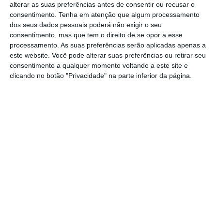
alterar as suas preferências antes de consentir ou recusar o
consentimento.
Tenha em atenção que algum processamento
Os clubes apoiados foram a Associação
dos seus dados pessoais poderá não exigir o seu
consentimento, mas que tem o direito de se opor a esse
Desportiva Recreativa e Cultural Vasco da
processamento. As suas preferências serão aplicadas apenas a
Gama, Casa Benfica da Golegã, Clube
este website. Você pode alterar suas preferências ou retirar seu
consentimento a qualquer momento voltando a este site e
Associativo e Desportivo de Coruche, Clube
clicando no botão "Privacidade" na parte inferior da página.
Atlético Ouriense, Grupo Desportivo de
Benavente e Tramagal Sport União.
“Este é um apoio importante e contribui
decisivamente para permitir ao futebol e
futsal distrital ter condições para crescer e
ser mais forte, capaz de enfrentar os
desafios do futuro que estão aí”, afirmou
Francisco Jerónimo. Esta foi a segunda fase
de candidaturas. Até agora o programa já