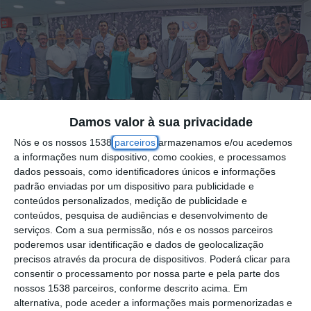
Damos valor à sua privacidade
Nós e os nossos 1538
parceiros
armazenamos e/ou acedemos
a informações num dispositivo, como cookies, e processamos
dados pessoais, como identificadores únicos e informações
padrão enviadas por um dispositivo para publicidade e
conteúdos personalizados, medição de publicidade e
conteúdos, pesquisa de audiências e desenvolvimento de
A Associação de Futebol de Santarém
serviços.
Com a sua permissão, nós e os nossos parceiros
poderemos usar identificação e dados de geolocalização
apoiou seis clubes com cerca de 128 mil
precisos através da procura de dispositivos. Poderá clicar para
euros através do programa “Crescer 2024”,
consentir o processamento por nossa parte e pela parte dos
na área da Melhoria das Infraestruturas,
nossos 1538 parceiros, conforme descrito acima. Em
alternativa, pode aceder a informações mais pormenorizadas e
revelou a AFS em comunicado.